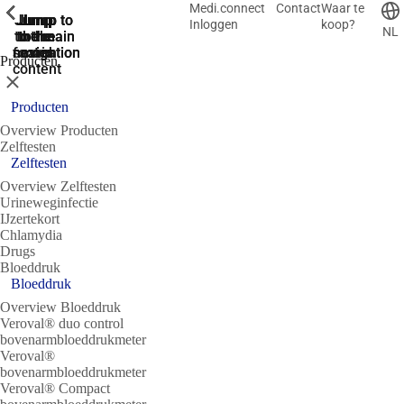
Medi.connect
Contact
Waar te
ShowPrevious
ShowPrevious
ShowPrevious
ShowPrevious
ShowPrevious
ShowPrevious
ShowPrevious
ShowPrevious
ShowPrevious
Jump
Jump
Jump
Jump to
Jump to
Inloggen
koop?
NL
to the
to the
the main
the main
to the
search
navigation
navigation
footer
main
Producten
content
Sluit
Producten
Overview Producten
Zelftesten
Zelftesten
Overview Zelftesten
Urineweginfectie
IJzertekort
Chlamydia
Drugs
Bloeddruk
Bloeddruk
Overview Bloeddruk
Veroval® duo control
bovenarmbloeddrukmeter
Veroval®
bovenarmbloeddrukmeter
Veroval® Compact