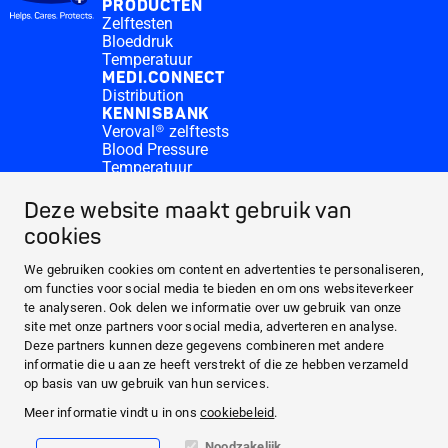
PRODUCTEN
Zelftesten
Bloeddruk
Temperatuur
MEDI.CONNECT
Distribution
KENNISBANK
Veroval® zelftests
Blood Pressure
Temperatuur
Medi.connect Inloggen
Contact
Deze website maakt gebruik van
Waar te koop?
cookies
OVER HARTMANN
PRODUCTEN
We gebruiken cookies om content en advertenties te personaliseren,
om functies voor social media te bieden en om ons websiteverkeer
MEDI.CONNECT
te analyseren. Ook delen we informatie over uw gebruik van onze
KENNISBANK
site met onze partners voor social media, adverteren en analyse.
Deze partners kunnen deze gegevens combineren met andere
informatie die u aan ze heeft verstrekt of die ze hebben verzameld
Facebook
op basis van uw gebruik van hun services.
Meer informatie vindt u in ons
cookiebeleid
.
YouTube
Noodzakelijk