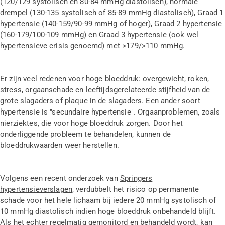
(120/129 systolisch en 80-84 mmHg diastolisch), normale
drempel (130-135 systolisch of 85-89 mmHg diastolisch), Graad 1
hypertensie (140-159/90-99 mmHg of hoger), Graad 2 hypertensie
(160-179/100-109 mmHg) en Graad 3 hypertensie (ook wel
hypertensieve crisis genoemd) met >179/>110 mmHg.
Er zijn veel redenen voor hoge bloeddruk: overgewicht, roken,
stress, orgaanschade en leeftijdsgerelateerde stijfheid van de
grote slagaders of plaque in de slagaders. Een ander soort
hypertensie is "secundaire hypertensie". Orgaanproblemen, zoals
nierziektes, die voor hoge bloeddruk zorgen. Door het
onderliggende probleem te behandelen, kunnen de
bloeddrukwaarden weer herstellen.
Volgens een recent onderzoek van
Springers
hypertensieverslagen
, verdubbelt het risico op permanente
schade voor het hele lichaam bij iedere 20 mmHg systolisch of
10 mmHg diastolisch indien hoge bloeddruk onbehandeld blijft.
Als het echter regelmatig gemonitord en behandeld wordt, kan