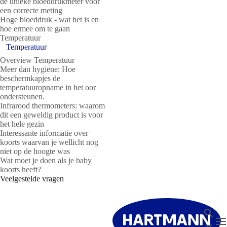
de unieke bloeddrukmeter voor
een correcte meting
Hoge bloeddruk - wat het is en
hoe ermee om te gaan
Temperatuur
Temperatuur
Overview Temperatuur
Meer dan hygiëne: Hoe
beschermkapjes de
temperatuuropname in het oor
ondersteunen.
Infrarood thermometers: waarom
dit een geweldig product is voor
het hele gezin
Interessante informatie over
koorts waarvan je wellicht nog
niet op de hoogte was
Wat moet je doen als je baby
koorts heeft?
Veelgestelde vragen
Zoeken
T
Sluit