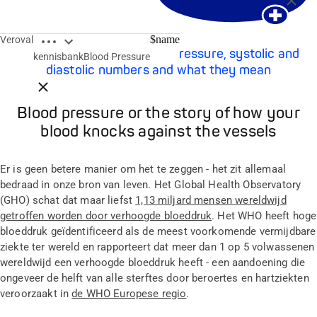
Open breadcrumbs
$name
Veroval
Learn all about your blood pressure, systolic and
kennisbank
Blood Pressure
diastolic numbers and what they mean
Close breadcrumbs
Blood pressure or the story of how your
blood knocks against the vessels
Er is geen betere manier om het te zeggen - het zit allemaal
bedraad in onze bron van leven. Het Global Health Observatory
(GHO) schat dat maar liefst
1,13 miljard mensen wereldwijd
getroffen worden door verhoogde bloeddruk
. Het WHO heeft hoge
bloeddruk geïdentificeerd als de meest voorkomende vermijdbare
ziekte ter wereld en rapporteert dat meer dan 1 op 5 volwassenen
wereldwijd een verhoogde bloeddruk heeft - een aandoening die
ongeveer de helft van alle sterftes door beroertes en hartziekten
veroorzaakt in
de WHO Europese regio
.