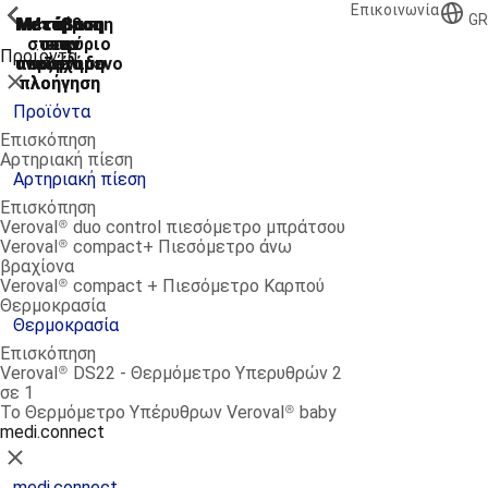
Επικοινωνία
ShowPrevious
ShowPrevious
ShowPrevious
ShowPrevious
ShowPrevious
ShowPrevious
ShowPrevious
GR
Μετάβαση
Μετάβαση
Μετάβαση
Μετάβαση
Μετάβαση
στο κύριο
στην
στην
στην
στο
Προϊόντα
αναζήτηση
περιεχόμενο
υποσέλιδο
κύρια
κύρια
Κλείσιμο
πλοήγηση
πλοήγηση
Προϊόντα
Επισκόπηση
Αρτηριακή πίεση
Αρτηριακή πίεση
Επισκόπηση
Veroval® duo control πιεσόμετρο μπράτσου
Veroval® compact+ Πιεσόμετρο άνω
βραχίονα
Veroval® compact + Πιεσόμετρο Καρπού
Θερμοκρασία
Θερμοκρασία
Επισκόπηση
Veroval® DS22 - Θερμόμετρο Υπερυθρών 2
σε 1
Το Θερμόμετρο Υπέρυθρων Veroval® baby
medi.connect
Κλείσιμο
medi.connect