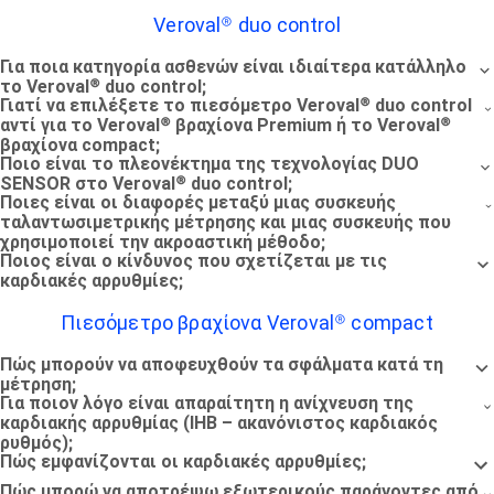
Veroval® duo control
Για ποια κατηγορία ασθενών είναι ιδιαίτερα κατάλληλο
το Veroval® duo control;
Γιατί να επιλέξετε το πιεσόμετρο Veroval® duo control
αντί για το Veroval® βραχίονα Premium ή το Veroval®
βραχίονα compact;
Ποιο είναι το πλεονέκτημα της τεχνολογίας DUO
SENSOR στο Veroval® duo control;
Ποιες είναι οι διαφορές μεταξύ μιας συσκευής
ταλαντωσιμετρικής μέτρησης και μιας συσκευής που
χρησιμοποιεί την ακροαστική μέθοδο;
Ποιος είναι ο κίνδυνος που σχετίζεται με τις
καρδιακές αρρυθμίες;
Πιεσόμετρο βραχίονα Veroval® compact
Πώς μπορούν να αποφευχθούν τα σφάλματα κατά τη
μέτρηση;
Για ποιον λόγο είναι απαραίτητη η ανίχνευση της
καρδιακής αρρυθμίας (IHB – ακανόνιστος καρδιακός
ρυθμός);
Πώς εμφανίζονται οι καρδιακές αρρυθμίες;
Πώς μπορώ να αποτρέψω εξωτερικούς παράγοντες από