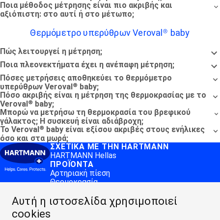
Ποια μέθοδος μέτρησης είναι πιο ακριβής και
αξιόπιστη: στο αυτί ή στο μέτωπο;
Θερμόμετρο υπερύθρων Veroval® baby
Πώς λειτουργεί η μέτρηση;
Ποια πλεονεκτήματα έχει η ανέπαφη μέτρηση;
Πόσες μετρήσεις αποθηκεύει το θερμόμετρο
υπερύθρων Veroval® baby;
Πόσο ακριβής είναι η μέτρηση της θερμοκρασίας με το
Veroval® baby;
Μπορώ να μετρήσω τη θερμοκρασία του βρεφικού
γάλακτος; Η συσκευή είναι αδιάβροχη;
Το Veroval® baby είναι εξίσου ακριβές στους ενήλικες
όσο και στα μωρά;
ΣΧΕΤΙΚΆ ΜΕ ΤΗΝ HARTMANN
HARTMANN Hellas
ΠΡΟΪΌΝΤΑ
Αρτηριακή πίεση
Θερμοκρασία
MEDI.CONNECT
Αυτή η ιστοσελίδα χρησιμοποιεί
Veroval® medi.connect software
Veroval® medi.connect app
cookies
ΠΛΗΡΟΦΟΡΊΕΣ