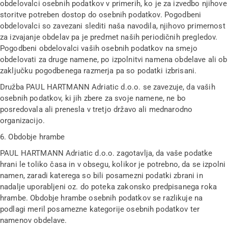
obdelovalci osebnih podatkov v primerih, ko je za izvedbo njihove
storitve potreben dostop do osebnih podatkov. Pogodbeni
obdelovalci so zavezani slediti naša navodila, njihovo primernost
za izvajanje obdelav pa je predmet naših periodičnih pregledov.
Pogodbeni obdelovalci vaših osebnih podatkov na smejo
obdelovati za druge namene, po izpolnitvi namena obdelave ali ob
zaključku pogodbenega razmerja pa so podatki izbrisani.
Družba PAUL HARTMANN Adriatic d.o.o. se zavezuje, da vaših
osebnih podatkov, ki jih zbere za svoje namene, ne bo
posredovala ali prenesla v tretjo državo ali mednarodno
organizacijo.
6. Obdobje hrambe
PAUL HARTMANN Adriatic d.o.o. zagotavlja, da vaše podatke
hrani le toliko časa in v obsegu, kolikor je potrebno, da se izpolni
namen, zaradi katerega so bili posamezni podatki zbrani in
nadalje uporabljeni oz. do poteka zakonsko predpisanega roka
hrambe. Obdobje hrambe osebnih podatkov se razlikuje na
podlagi meril posamezne kategorije osebnih podatkov ter
namenov obdelave.