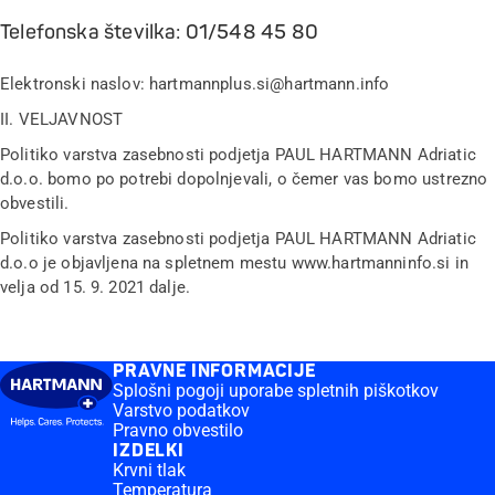
Telefonska številka: 01/548 45 80
Elektronski naslov: hartmannplus.si@hartmann.info
II. VELJAVNOST
Politiko varstva zasebnosti podjetja PAUL HARTMANN Adriatic
d.o.o. bomo po potrebi dopolnjevali, o čemer vas bomo ustrezno
obvestili.
Politiko varstva zasebnosti podjetja PAUL HARTMANN Adriatic
d.o.o je objavljena na spletnem mestu www.hartmanninfo.si in
velja od 15. 9. 2021 dalje.
PRAVNE INFORMACIJE
Splošni pogoji uporabe spletnih piškotkov
Varstvo podatkov
Pravno obvestilo
IZDELKI
Krvni tlak
Temperatura