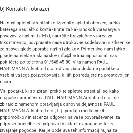
b) Kontaktni obrazci
Na naši spletni strani lahko izpolnite spletni obrazec, preko
katerega nas lahko kontaktirate za kakršnokoli vprašanje, v
povezavi z našimi izdelki, naročite brezplačne vzorce za
Inkontinenco, povprašate naše strokovne sodelavce in zdravnike
za nasvet glede uporabe naših izdelkov. Primerljivo nam lahko
pišete na elektronski naslov info@hartmannplus.si ali nas
pokličete po telefonu 01/548 45 80. V ta namen PAUL
HARTMANN Adriatic d.o.o. od vas zbira dodatne podatke o
vsebini vašega poizvedovanja, ki jih posredujete na prostovoljen
način.
Vsi podatki, ki so zbrani preko te spletne strani ali so kako
drugače sporočeni na PAUL HARTMANN Adriatic d.o.o., se
zbirajo z namenom opravljanja osnovne dejavnosti PAUL
HARTMANN Adriatic d.o.o., t. j. prodaja medicinskih
pripomočkov in sicer za odgovor na vaše povpraševanje, za
pripravo ponudbe, za pripravo in sklenitev pogodbe ter za
izvajanje pogodbe. Ker je obdelava teh informacij nujna za