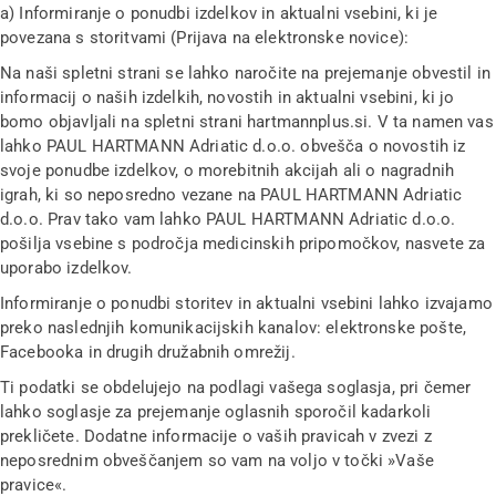
a) Informiranje o ponudbi izdelkov in aktualni vsebini, ki je
povezana s storitvami (Prijava na elektronske novice):
Na naši spletni strani se lahko naročite na prejemanje obvestil in
informacij o naših izdelkih, novostih in aktualni vsebini, ki jo
bomo objavljali na spletni strani hartmannplus.si. V ta namen vas
lahko PAUL HARTMANN Adriatic d.o.o. obvešča o novostih iz
svoje ponudbe izdelkov, o morebitnih akcijah ali o nagradnih
igrah, ki so neposredno vezane na PAUL HARTMANN Adriatic
d.o.o. Prav tako vam lahko PAUL HARTMANN Adriatic d.o.o.
pošilja vsebine s področja medicinskih pripomočkov, nasvete za
uporabo izdelkov.
Informiranje o ponudbi storitev in aktualni vsebini lahko izvajamo
preko naslednjih komunikacijskih kanalov: elektronske pošte,
Facebooka in drugih družabnih omrežij.
Ti podatki se obdelujejo na podlagi vašega soglasja, pri čemer
lahko soglasje za prejemanje oglasnih sporočil kadarkoli
prekličete. Dodatne informacije o vaših pravicah v zvezi z
neposrednim obveščanjem so vam na voljo v točki »Vaše
pravice«.