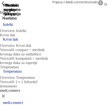
Prijava v Medi.connect
Kontakt
ShowPrevious
ShowPrevious
ShowPrevious
ShowPrevious
ShowPrevious
ShowPrevious
SI
Preskoči
Preskok
Preskok
Preskok
Skok
na nogo
na glavno
na glavno
na
na
Izdelki
navigacijo
navigacijo
glavno
iskanje
Zapri
vsebino
Izdelki
Overview Izdelki
Krvni tlak
Krvni tlak
Overview Krvni tlak
Veroval® compact + merilnik
krvnega tlaka za nadlahtico
Veroval® kompaktni + merilnik
krvnega tlaka za zapestje
Temperatura
Temperatura
Overview Temperatura
Veroval® 2 v 1 Infrardeč
termometer
medi.connect
Zapri
medi.connect