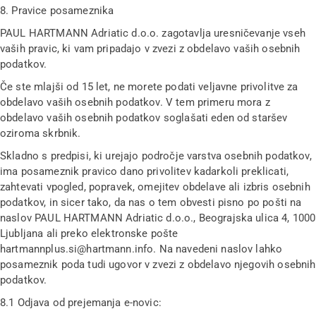
8. Pravice posameznika
PAUL HARTMANN Adriatic d.o.o. zagotavlja uresničevanje vseh
vaših pravic, ki vam pripadajo v zvezi z obdelavo vaših osebnih
podatkov.
Če ste mlajši od 15 let, ne morete podati veljavne privolitve za
obdelavo vaših osebnih podatkov. V tem primeru mora z
obdelavo vaših osebnih podatkov soglašati eden od staršev
oziroma skrbnik.
Skladno s predpisi, ki urejajo področje varstva osebnih podatkov,
ima posameznik pravico dano privolitev kadarkoli preklicati,
zahtevati vpogled, popravek, omejitev obdelave ali izbris osebnih
podatkov, in sicer tako, da nas o tem obvesti pisno po pošti na
naslov PAUL HARTMANN Adriatic d.o.o., Beograjska ulica 4, 1000
Ljubljana ali preko elektronske pošte
hartmannplus.si@hartmann.info. Na navedeni naslov lahko
posameznik poda tudi ugovor v zvezi z obdelavo njegovih osebnih
podatkov.
8.1 Odjava od prejemanja e-novic: