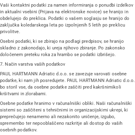
Vaši kontaktni podatki za namen informiranja o ponudbi izdelkov
in aktualni vsebini (Prijava na elektronske novice) se hranijo in
obdelujejo do preklica. Podatki o vašem soglasju se hranijo do
zaključka koledarskega leta po izpolnjenih 5 letih po preklicu
privolitve.
Osebni podatki, ki se zbirajo na podlagi predpisov, se hranijo
skladno z zakonodajo, ki ureja njihovo zbiranje. Po zakonsko
določenem preteku roka za hrambo se podatki izbrišejo.
7. Način varstva vaših podatkov
PAUL HARTMANN Adriatic d.o.o. se zavezuje varovati osebne
podatke, ki nam jih posredujete. PAUL HARTMANN Adriatic d.o.o.
bo storil vse, da osebne podatke zaščiti pred kakršnimikoli
kršitvami in zlorabami.
Osebne podatke hranimo v računalniški obliki. Naši računalniški
sistemi so zaščiteni s tehničnimi in organizacijskimi ukrepi, ki
preprečujejo nenamerno ali nezakonito uničenje, izgubo,
spremembo ter nepooblaščeno razkritje ali dostop do vaših
osebnih podatkov.