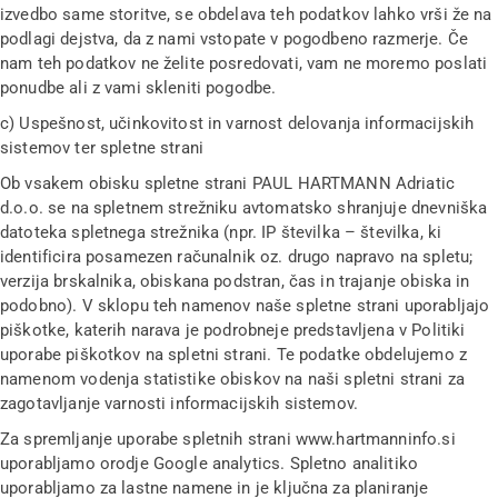
izvedbo same storitve, se obdelava teh podatkov lahko vrši že na
podlagi dejstva, da z nami vstopate v pogodbeno razmerje. Če
nam teh podatkov ne želite posredovati, vam ne moremo poslati
ponudbe ali z vami skleniti pogodbe.
c) Uspešnost, učinkovitost in varnost delovanja informacijskih
sistemov ter spletne strani
Ob vsakem obisku spletne strani PAUL HARTMANN Adriatic
d.o.o. se na spletnem strežniku avtomatsko shranjuje dnevniška
datoteka spletnega strežnika (npr. IP številka – številka, ki
identificira posamezen računalnik oz. drugo napravo na spletu;
verzija brskalnika, obiskana podstran, čas in trajanje obiska in
podobno). V sklopu teh namenov naše spletne strani uporabljajo
piškotke, katerih narava je podrobneje predstavljena v Politiki
uporabe piškotkov na spletni strani. Te podatke obdelujemo z
namenom vodenja statistike obiskov na naši spletni strani za
zagotavljanje varnosti informacijskih sistemov.
Za spremljanje uporabe spletnih strani www.hartmanninfo.si
uporabljamo orodje Google analytics. Spletno analitiko
uporabljamo za lastne namene in je ključna za planiranje