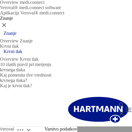
Overview medi.connect
Veroval® medi.connect software
Aplikacija Veroval® medi.connect
Znanje
Zapri
Znanje
Overview Znanje
Krvni tlak
Krvni tlak
Overview Krvni tlak
10 zlatih pravil pri merjenju
krvnega tlaka
Kaj pomenita dve vrednosti
krvnega tlaka?
Kaj je krvni tlak?
Išči
T
Zapri
Open breadcrumbs
Varstvo podatkov
Veroval