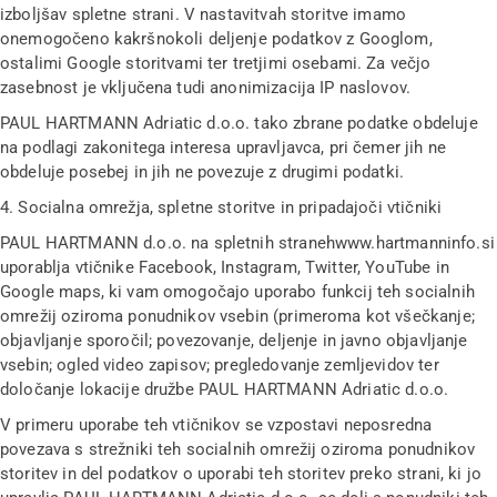
izboljšav spletne strani. V nastavitvah storitve imamo
onemogočeno kakršnokoli deljenje podatkov z Googlom,
ostalimi Google storitvami ter tretjimi osebami. Za večjo
zasebnost je vključena tudi anonimizacija IP naslovov.
PAUL HARTMANN Adriatic d.o.o. tako zbrane podatke obdeluje
na podlagi zakonitega interesa upravljavca, pri čemer jih ne
obdeluje posebej in jih ne povezuje z drugimi podatki.
4. Socialna omrežja, spletne storitve in pripadajoči vtičniki
PAUL HARTMANN d.o.o. na spletnih straneh
www.hartmanninfo.si
uporablja vtičnike Facebook, Instagram, Twitter, YouTube in
Google maps, ki vam omogočajo uporabo funkcij teh socialnih
omrežij oziroma ponudnikov vsebin (primeroma kot všečkanje;
objavljanje sporočil; povezovanje, deljenje in javno objavljanje
vsebin; ogled video zapisov; pregledovanje zemljevidov ter
določanje lokacije družbe PAUL HARTMANN Adriatic d.o.o.
V primeru uporabe teh vtičnikov se vzpostavi neposredna
povezava s strežniki teh socialnih omrežij oziroma ponudnikov
storitev in del podatkov o uporabi teh storitev preko strani, ki jo