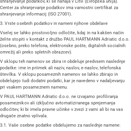
shranjevanje podatkov, ki se nahaja v Litvi (Evropska unija).
Center za shranjevanje podatkov ima varnostni certifikat za
shranjevanje informacij (ISO 27001).
3. Vrste osebnih podatkov in nameni njihove obdelave
Vselej se lahko prostovoljno odločite, kdaj in na kakšen način
želite stopiti v kontakt z družbo PAUL HARTMANN Adriatic d.o.o.
(osebno, preko telefona, elektronske pošte, digitalnih socialnih
omrežij ali preko spletnih obrazcev).
V sklopu teh namenov se zbira in obdeluje predvsem naslednje
podatke: ime in priimek ali naziv, naslov, e-naslov, telefonska
številka. V sklopu posameznih namenov se lahko zbirajo in
obdelujejo tudi dodatni podatki, kar je navedeno v nadaljevanju
pri vsakem posameznem namenu.
V PAUL HARTMANN Adriatic d.o.o. ne izvajamo profiliranja
posameznikov ali izključno avtomatiziranega sprejemanja
odločitev, ki bi imela pravne učinke v zvezi z vami ali bi na vas
drugače znatno vplivala.
3.1. Vaše osebne podatke obdelujemo za naslednje namene: