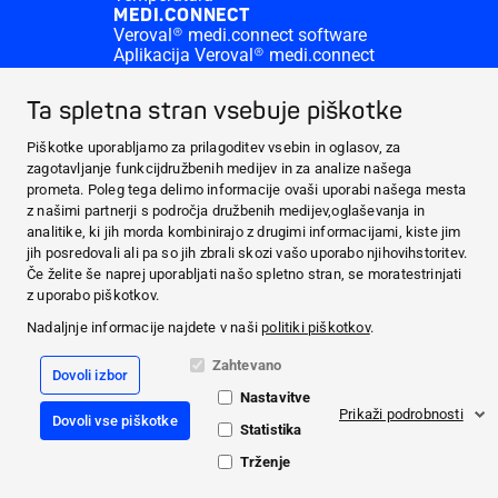
MEDI.CONNECT
Veroval® medi.connect software
Aplikacija Veroval® medi.connect
ZNANJE
Krvni tlak
Ta spletna stran vsebuje piškotke
KONTAKT & VEČ
Prijava v Medi.connect
Piškotke uporabljamo za prilagoditev vsebin in oglasov, za
Kontakt
zagotavljanje funkcijdružbenih medijev in za analize našega
PRAVNE INFORMACIJE
prometa. Poleg tega delimo informacije ovaši uporabi našega mesta
IZDELKI
z našimi partnerji s področja družbenih medijev,oglaševanja in
analitike, ki jih morda kombinirajo z drugimi informacijami, kiste jim
MEDI.CONNECT
jih posredovali ali pa so jih zbrali skozi vašo uporabo njihovihstoritev.
ZNANJE
Če želite še naprej uporabljati našo spletno stran, se moratestrinjati
KONTAKT & VEČ
z uporabo piškotkov.
Nadaljnje informacije najdete v naši
politiki piškotkov
.
Facebook
Zahtevano
Dovoli izbor
YouTube
Nastavitve
Prikaži podrobnosti
Dovoli vse piškotke
Pravno obvestilo
Statistika
Splošni pogoji uporabe spletnih piškotkov
Varstvo podatkov
Trženje
© 2021 PAUL HARTMANN AG ·