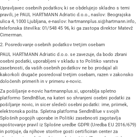
Upravljavec osebnih podatkov, ki se obdelujejo skladno s temi
pravili, je PAUL HARTMANN Adriatic d.o.o., naslov: Beograjska
ulica 4, 1000 Ljubljana, e-naslov: hartmannplus.si@hartmann.info,
telefonska številka: 01/548 45 96, ki ga zastopa direktor Matevž
Cimerman.
2. Posredovanje osebnih podatkov tretjim osebam
PAUL HARTMANN Adriatic d.o.o. se zavezuje, da bodo zbrani
osebni podatki, uporabljeni v skladu s to Politiko varstva
zasebnosti, da vaših osebnih podatkov ne bo prodajal ali
kakorkoli drugače posredoval tretjim osebam, razen v zakonsko
določenih primerih in v primeru e-novic.
Za pošiljanje e-novic hartmannplus.si, uporablja spletno
platformo SendInBlue, na kateri so shranjeni osebni podatki za
pošiljanje novic, in sicer sledeči osebni podatki: ime, priimek,
elektronska pošta. Spletna platforma SendInBlue v svojih
Splošnih pogojih uporabe in Politiki zasebnosti zagotavlja
spoštovanje pravil iz Splošne uredbe GDPR (Uredba EU 2016/679)
in potrjuje, da njihove storitve gosti certificiran center za