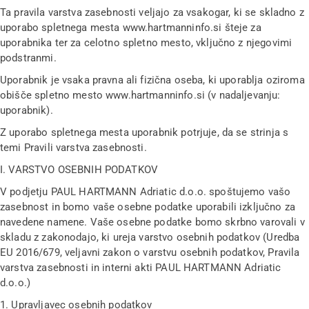
Ta pravila varstva zasebnosti veljajo za vsakogar, ki se skladno z
uporabo spletnega mesta www.hartmanninfo.si šteje za
uporabnika ter za celotno spletno mesto, vključno z njegovimi
podstranmi.
Uporabnik je vsaka pravna ali fizična oseba, ki uporablja oziroma
obišče spletno mesto www.hartmanninfo.si (v nadaljevanju:
uporabnik).
Z uporabo spletnega mesta uporabnik potrjuje, da se strinja s
temi Pravili varstva zasebnosti.
I. VARSTVO OSEBNIH PODATKOV
V podjetju PAUL HARTMANN Adriatic d.o.o. spoštujemo vašo
zasebnost in bomo vaše osebne podatke uporabili izključno za
navedene namene. Vaše osebne podatke bomo skrbno varovali v
skladu z zakonodajo, ki ureja varstvo osebnih podatkov (Uredba
EU 2016/679, veljavni zakon o varstvu osebnih podatkov, Pravila
varstva zasebnosti in interni akti PAUL HARTMANN Adriatic
d.o.o.)
1. Upravljavec osebnih podatkov