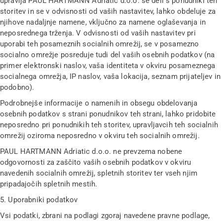
upravlja PAUL HARTMANN Adriatic d.o.o. se deli s ponudniki teh
storitev in se v odvisnosti od vaših nastavitev, lahko obdeluje za
njihove nadaljnje namene, vključno za namene oglaševanja in
neposrednega trženja. V odvisnosti od vaših nastavitev pri
uporabi teh posameznih socialnih omrežij, se v posamezno
socialno omrežje posreduje tudi del vaših osebnih podatkov (na
primer elektronski naslov, vaša identiteta v okviru posameznega
socialnega omrežja, IP naslov, vaša lokacija, seznam prijateljev in
podobno).
Podrobnejše informacije o namenih in obsegu obdelovanja
osebnih podatkov s strani ponudnikov teh strani, lahko pridobite
neposredno pri ponudnikih teh storitev, upravljavcih teh socialnih
omrežij oziroma neposredno v okviru teh socialnih omrežij.
PAUL HARTMANN Adriatic d.o.o. ne prevzema nobene
odgovornosti za zaščito vaših osebnih podatkov v okviru
navedenih socialnih omrežij, spletnih storitev ter vseh njim
pripadajočih spletnih mestih.
5. Uporabniki podatkov
Vsi podatki, zbrani na podlagi zgoraj navedene pravne podlage,