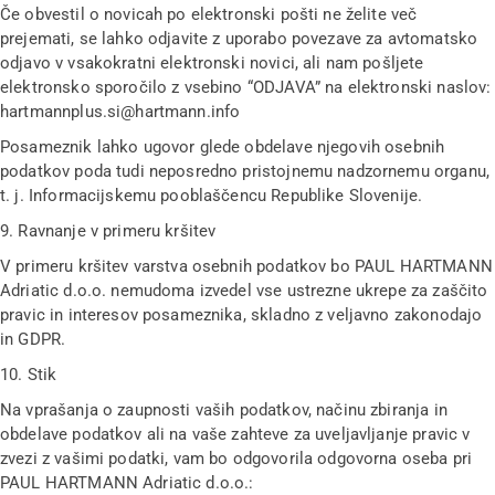
Če obvestil o novicah po elektronski pošti ne želite več
prejemati, se lahko odjavite z uporabo povezave za avtomatsko
odjavo v vsakokratni elektronski novici, ali nam pošljete
elektronsko sporočilo z vsebino “ODJAVA” na elektronski naslov:
hartmannplus.si@hartmann.info
Posameznik lahko ugovor glede obdelave njegovih osebnih
podatkov poda tudi neposredno pristojnemu nadzornemu organu,
t. j. Informacijskemu pooblaščencu Republike Slovenije.
9. Ravnanje v primeru kršitev
V primeru kršitev varstva osebnih podatkov bo PAUL HARTMANN
Adriatic d.o.o. nemudoma izvedel vse ustrezne ukrepe za zaščito
pravic in interesov posameznika, skladno z veljavno zakonodajo
in GDPR.
10. Stik
Na vprašanja o zaupnosti vaših podatkov, načinu zbiranja in
obdelave podatkov ali na vaše zahteve za uveljavljanje pravic v
zvezi z vašimi podatki, vam bo odgovorila odgovorna oseba pri
PAUL HARTMANN Adriatic d.o.o.: