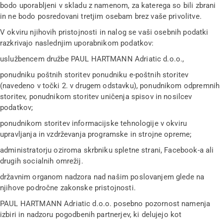
bodo uporabljeni v skladu z namenom, za katerega so bili zbrani
in ne bodo posredovani tretjim osebam brez vaše privolitve.
V okviru njihovih pristojnosti in nalog se vaši osebnih podatki
razkrivajo naslednjim uporabnikom podatkov:
uslužbencem družbe PAUL HARTMANN Adriatic d.o.o.,
ponudniku poštnih storitev ponudniku e-poštnih storitev
(navedeno v točki 2. v drugem odstavku), ponudnikom odpremnih
storitev, ponudnikom storitev uničenja spisov in nosilcev
podatkov;
ponudnikom storitev informacijske tehnologije v okviru
upravljanja in vzdrževanja programske in strojne opreme;
administratorju oziroma skrbniku spletne strani, Facebook-a ali
drugih socialnih omrežij.
državnim organom nadzora nad našim poslovanjem glede na
njihove področne zakonske pristojnosti.
PAUL HARTMANN Adriatic d.o.o. posebno pozornost namenja
izbiri in nadzoru pogodbenih partnerjev, ki delujejo kot