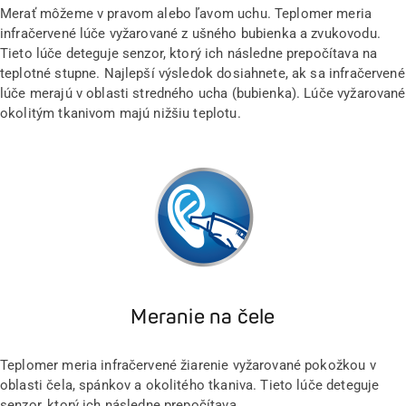
Merať môžeme v pravom alebo ľavom uchu. Teplomer meria
infračervené lúče vyžarované z ušného bubienka a zvukovodu.
Tieto lúče deteguje senzor, ktorý ich následne prepočítava na
teplotné stupne. Najlepší výsledok dosiahnete, ak sa infračervené
lúče merajú v oblasti stredného ucha (bubienka). Lúče vyžarované
okolitým tkanivom majú nižšiu teplotu.
Meranie na čele
Teplomer meria infračervené žiarenie vyžarované pokožkou v
oblasti čela, spánkov a okolitého tkaniva. Tieto lúče deteguje
senzor, ktorý ich následne prepočítava