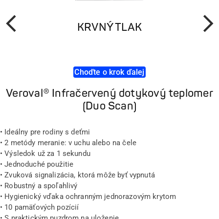
KRVNÝ TLAK
Predchádzajúci
Ďalšie
Choďte o krok ďalej
Veroval® Infračervený dotykový teplomer
(Duo Scan)
• Ideálny pre rodiny s deťmi
• 2 metódy meranie: v uchu alebo na čele
• Výsledok už za 1 sekundu
• Jednoduché použitie
• Zvuková signalizácia, ktorá môže byť vypnutá
• Robustný a spoľahlivý
• Hygienický vďaka ochranným jednorazovým krytom
• 10 pamäťových pozícií
• S praktickým puzdrom na uloženie