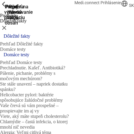
Medi.connect Prihlásenie
ShowPrevious
ShowPrevious
ShowPrevious
ShowPrevious
ShowPrevious
SK
Prejsť na
Prejsť na
Prejsť
Prejsť
Prejsť na
vyhľadávanie
hlavnú
hlavnú
na
na
Produkty
navigáciu
navigáciu
hlavný
pätičku
Dôležité fakty
obsah
Zatvoriť
Dôležité fakty
Prehľad Dôležité fakty
Domáce testy
Domáce testy
Prehľad Domáce testy
Prechladnutie. Kašeľ. Antibiotiká?
Pálenie, pichanie, problémy s
močovým mechúrom?
Ste stále unavení – napriek dostatku
spánku?
Helicobacter pylori: baktérie
spôsobujúce žalúdočné problémy
Vaše črevá sú vám prospešné –
prospievajte im aj vy
Viete, aký máte stupeň cholesterolu?
Chlamýdie – častá infekcia, o ktorej
mnohí nič nevedia
Alergia: Veľmi citlivá téma