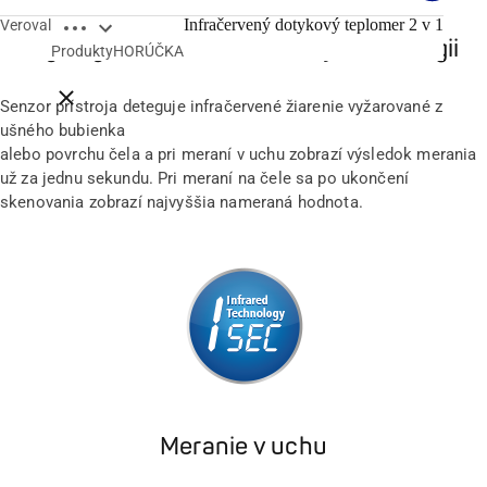
Open breadcrumbs
Infračervený dotykový teplomer 2 v 1
Veroval
Rýchly vďaka infračervenej technológii
Produkty
HORÚČKA
Close breadcrumbs
Senzor prístroja deteguje infračervené žiarenie vyžarované z
ušného bubienka
alebo povrchu čela a pri meraní v uchu zobrazí výsledok merania
už za jednu sekundu. Pri meraní na čele sa po ukončení
skenovania zobrazí najvyššia nameraná hodnota.
Meranie v uchu