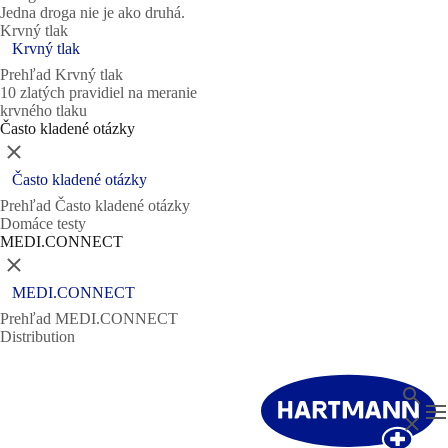
Jedna droga nie je ako druhá.
Krvný tlak
Krvný tlak
Prehľad Krvný tlak
10 zlatých pravidiel na meranie
krvného tlaku
Často kladené otázky
Zatvoriť
Často kladené otázky
Prehľad Často kladené otázky
Domáce testy
MEDI.CONNECT
Zatvoriť
MEDI.CONNECT
Prehľad MEDI.CONNECT
Distribution
Vyhl'ad
T
Zatvori