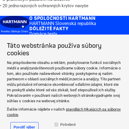
• 20 jednorazových ochranných krytov navyše
O SPOLOČNOSTI HARTMANN
HARTMANN Slovenská republika
DÔLEŽITÉ FAKTY
Domáce testy
Krvný tlak
ČASTO KLADENÉ OTÁZKY
Táto webstránka používa súbory
Domáce testy
cookies
MEDI.CONNECT
Distribution
Na prispôsobenie obsahu a reklám, poskytovanie funkcií sociálnych
CONTACT & MORE
médií a analýzunávštevnosti používame súbory cookie. Informácie o
Medi.connect Prihlásenie
tom, ako používate našewebové stránky, poskytujeme aj našim
O SPOLOČNOSTI HARTMANN
partnerom v oblasti sociálnych médií,inzercie a analýzy. Títo partneri
DÔLEŽITÉ FAKTY
môžu príslušné informácie skombinovať sďalšími údajmi, ktoré ste
im poskytli alebo ktoré od vás získali, keď stepoužívali ich služby.
ČASTO KLADENÉ OTÁZKY
Pokračovaním v používaní našich webových stránokvyjadrujete svoj
MEDI.CONNECT
súhlas s cookies na webovej stránke.
CONTACT & MORE
Ďalšie informácie nájdete v našich
pravidlách týkajúcich sa súborov
cookie
.
Facebook
Potrebné
Povoliť výber
YouTube