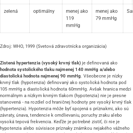
zelená
optimálny
menej ako
menej ako
Sa
119
79 mmHg
mmHg
Zdroj: WHO, 1999 (Svetová zdravotnícka organizácia)
Zistená hypertenzia (vysoký krvný tlak)
je definovaná ako
hodnota systolického tlaku najmenej 140 mmHg a/alebo
diastolická hodnota najmenej 90 mmHg
. Všeobecne je nízky
krvný tlak (hypotenzia) definovaný ako systolická hodnota pod
105 mmHg a diastolická hodnota 60mmHg. Avšak hranica medzi
normálnym a nízkym krvným tlakom (hypotenzia) nie je presne
stanovená - na rozdiel od hraničnej hodnoty pre vysoký krvný tlak
(hypertenzia). Hypotenzia môže byť spojená s príznakmi, ako sú
závraty, únava, tendencie k omdlievaniu, poruchy zraku alebo
vysoká tepová frekvencia. Keďže je potrebné zistiť, či nie je
hypotenzia alebo súvisiace príznaky známkou nejakého vážneho