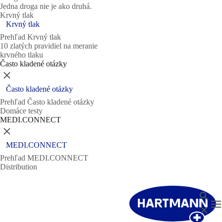
Jedna droga nie je ako druhá.
Krvný tlak
Krvný tlak
Prehľad Krvný tlak
10 zlatých pravidiel na meranie
krvného tlaku
Často kladené otázky
Zatvoriť
Často kladené otázky
Prehľad Často kladené otázky
Domáce testy
MEDI.CONNECT
Zatvoriť
MEDI.CONNECT
Prehľad MEDI.CONNECT
Distribution
Vyhl'ad
T
Zatvori