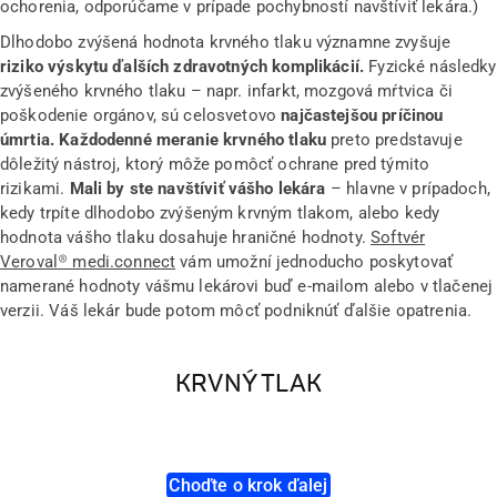
ochorenia, odporúčame v prípade pochybností navštíviť lekára.)
Dlhodobo zvýšená hodnota krvného tlaku významne zvyšuje
riziko výskytu ďalších zdravotných komplikácií.
Fyzické následky
zvýšeného krvného tlaku – napr. infarkt, mozgová mŕtvica či
poškodenie orgánov, sú celosvetovo
najčastejšou príčinou
úmrtia. Každodenné meranie krvného tlaku
preto predstavuje
dôležitý nástroj, ktorý môže pomôcť ochrane pred týmito
rizikami.
Mali by ste navštíviť vášho lekára
– hlavne v prípadoch,
kedy trpíte dlhodobo zvýšeným krvným tlakom, alebo kedy
hodnota vášho tlaku dosahuje hraničné hodnoty.
Softvér
Veroval® medi.connect
vám umožní jednoducho poskytovať
namerané hodnoty vášmu lekárovi buď e-mailom alebo v tlačenej
verzii. Váš lekár bude potom môcť podniknúť ďalšie opatrenia.
KRVNÝ TLAK
Choďte o krok ďalej