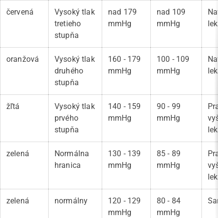
červená
Vysoký tlak
nad 179
nad 109
Na
tretieho
mmHg
mmHg
le
stupňa
oranžová
Vysoký tlak
160 - 179
100 - 109
Na
druhého
mmHg
mmHg
le
stupňa
žľtá
Vysoký tlak
140 - 159
90 - 99
Pr
prvého
mmHg
mmHg
vy
stupňa
le
zelená
Normálna
130 - 139
85 - 89
Pr
hranica
mmHg
mmHg
vy
le
zelená
normálny
120 - 129
80 - 84
Sa
mmHg
mmHg