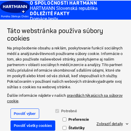
O SPOLOČNOSTI HARTMANN
HARTMANN Slovenská republika
DÔLEŽITÉ FAKTY
Domáce testy
Krvný tlak
ČASTO KLADENÉ OTÁZKY
Táto webstránka používa súbory
Domáce testy
cookies
MEDI.CONNECT
Distribution
Na prispôsobenie obsahu a reklám, poskytovanie funkcií sociálnych
CONTACT & MORE
médií a analýzunávštevnosti používame súbory cookie. Informácie o
Medi.connect Prihlásenie
tom, ako používate našewebové stránky, poskytujeme aj našim
O SPOLOČNOSTI HARTMANN
partnerom v oblasti sociálnych médií,inzercie a analýzy. Títo partneri
DÔLEŽITÉ FAKTY
môžu príslušné informácie skombinovať sďalšími údajmi, ktoré ste
im poskytli alebo ktoré od vás získali, keď stepoužívali ich služby.
ČASTO KLADENÉ OTÁZKY
Pokračovaním v používaní našich webových stránokvyjadrujete svoj
MEDI.CONNECT
súhlas s cookies na webovej stránke.
CONTACT & MORE
Ďalšie informácie nájdete v našich
pravidlách týkajúcich sa súborov
cookie
.
Facebook
Potrebné
Povoliť výber
YouTube
Preferencie
Zobraziť detaily
Povoliť všetky cookies
Právne informácie
Štatistiky