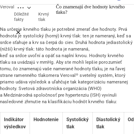
Open breadcrumbs
Čo znamenajú dve hodnoty krvného
Veroval
Čo znamenajú dve hodnoty krvného tlaku?
tlaku?
Dôležité
Krvný
fakty
tlak
Na určenie krvného tlaku je potrebné zmerať dve hodnoty. Prvá
Close breadcrumbs
hodnota je systolický (horný) krvný tlak: ten je nameraný, keď sa
srdce sťahuje a krv sa čerpá do ciev. Druhá hodnota jediastolický
(nižší) krvný tlak: táto hodnota je nameraná,
keď sa srdce uvoľní a opäť sa naplní krvou. Hodnoty krvného
tlaku sa uvádzajú v mmHg. Aby ste mohli lepšie porozumieť
tomu, čo znamenajú vaše namerané hodnoty tlaku, je na ľavej
strane ramenného tlakomera Veroval® svetelný systém, ktorý
priamo udáva výsledok a uľahčuje tak kategorizáciu nameranej
hodnoty. Svetová zdravotnícka organizácia (WHO)
a Medzinárodná spoločnosť pre hypertenziu (ISH) vyvinuli
nasledovné zhrnutie na klasifikáciu hodnôt krvného tlaku:
Indikátor
Hodnotenie
Systolický
Diastolický
Od
výsledkov
tlak
tlak