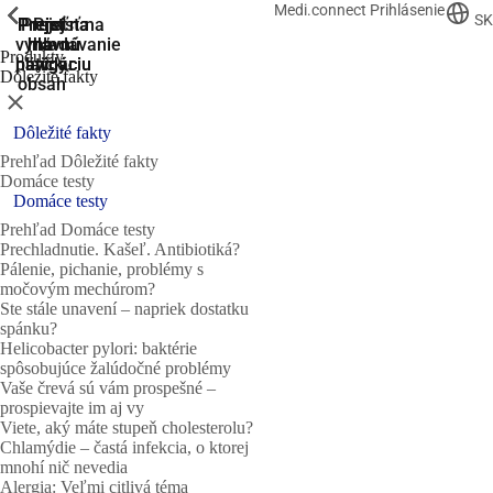
Medi.connect Prihlásenie
ShowPrevious
ShowPrevious
ShowPrevious
ShowPrevious
ShowPrevious
SK
Prejsť na
Prejsť na
Prejsť
Prejsť
Prejsť na
vyhľadávanie
hlavnú
hlavnú
na
na
Produkty
navigáciu
navigáciu
hlavný
pätičku
Dôležité fakty
obsah
Zatvoriť
Dôležité fakty
Prehľad Dôležité fakty
Domáce testy
Domáce testy
Prehľad Domáce testy
Prechladnutie. Kašeľ. Antibiotiká?
Pálenie, pichanie, problémy s
močovým mechúrom?
Ste stále unavení – napriek dostatku
spánku?
Helicobacter pylori: baktérie
spôsobujúce žalúdočné problémy
Vaše črevá sú vám prospešné –
prospievajte im aj vy
Viete, aký máte stupeň cholesterolu?
Chlamýdie – častá infekcia, o ktorej
mnohí nič nevedia
Alergia: Veľmi citlivá téma