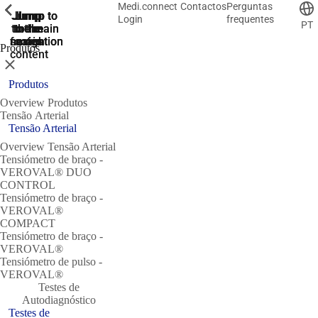
Medi.connect
Contactos
Perguntas
ShowPrevious
ShowPrevious
ShowPrevious
ShowPrevious
ShowPrevious
ShowPrevious
ShowPrevious
Jump
Jump
Jump
Jump to
Jump to
Login
frequentes
PT
to the
to the
the main
the main
to the
search
navigation
navigation
footer
main
Produtos
content
Close
Produtos
Overview Produtos
Tensão Arterial
Tensão Arterial
Overview Tensão Arterial
Tensiómetro de braço -
VEROVAL® DUO
CONTROL
Tensiómetro de braço -
VEROVAL®
COMPACT
Tensiómetro de braço -
VEROVAL®
Tensiómetro de pulso -
VEROVAL®
Testes de
Autodiagnóstico
Testes de