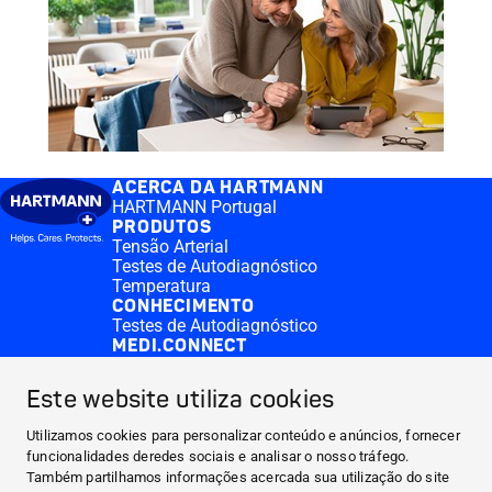
ACERCA DA HARTMANN
HARTMANN Portugal
PRODUTOS
Tensão Arterial
Testes de Autodiagnóstico
Temperatura
CONHECIMENTO
Testes de Autodiagnóstico
MEDI.CONNECT
Veroval® medi.connect software
Aplicação Veroval® medi.connect
Este website utiliza cookies
CONTACT & MORE
Medi.connect Login
Utilizamos cookies para personalizar conteúdo e anúncios, fornecer
Contactos
funcionalidades deredes sociais e analisar o nosso tráfego.
Perguntas frequentes
Também partilhamos informações acercada sua utilização do site
ACERCA DA HARTMANN