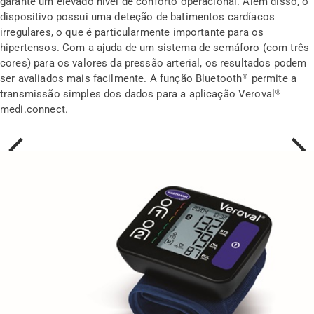
garante um elevado nível de conforto operacional. Além disso, o
dispositivo possui uma deteção de batimentos cardíacos
irregulares, o que é particularmente importante para os
hipertensos. Com a ajuda de um sistema de semáforo (com três
cores) para os valores da pressão arterial, os resultados podem
ser avaliados mais facilmente. A função Bluetooth® permite a
transmissão simples dos dados para a aplicação Veroval®
medi.connect.
Prev
Next