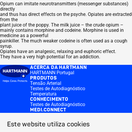
Opium can imitate neurotransmitters (messenger substances)
directly
and thus has direct effects on the psyche. Opiates are extracted
from the
plant juice of the poppy. The milk juice – the crude opium –
mainly contains morphine and codeine. Morphine is used in
medicine as a powerful
painkiller. The much weaker codeine is often used as a cough
syrup.
Opiates have an analgesic, relaxing and euphoric effect.
They have a very high potential for an addiction.
ACERCA DA HARTMANN
HARTMANN Portugal
PRODUTOS
Tensão Arterial
Testes de Autodiagnóstico
Temperatura
CONHECIMENTO
Testes de Autodiagnóstico
MEDI.CONNECT
Veroval® medi.connect software
Aplicação Veroval® medi.connect
Este website utiliza cookies
CONTACT & MORE
Medi.connect Login