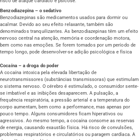
risco de ataque cardíaco e psicose.
Benzodiazepina – o sedativo
Benzodiazepinas são medicamentos usados para dormir ou
acalmar. Devido ao seu efeito relaxante, também são
denominados tranquilizantes. As benzodiazepinas têm um efeito
nervoso central na atenção, memória e coordenação motora,
bem como nas emoções. Se forem tomados por um período de
tempo longo, pode desenvolver-se adição psicológica e física
Cocaína – a droga do poder
A cocaína intoxica pela elevada libertação de
neurotransmissores (substâncias transmissoras) que estimulam
o sistema nervoso. O cérebro é estimulado, o consumidor sente-
se imbatível e as inibições desaparecem. A pulsação, a
frequência respiratória, a pressão arterial e a temperatura do
corpo aumentam, bem como a performance, mas apenas por
pouco tempo. Alguns consumidores ficam hiperativos ou
agressivos. Ao mesmo tempo, a cocaína consome as reservas
de energia, causando exaustão física. Há risco de convulsões,
problemas respiratórios e circulatórios ou paragem cardíaca. A