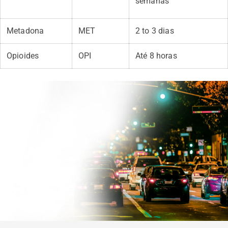
semanas
Metadona
MET
2 to 3 dias
Opioides
OPI
Até 8 horas