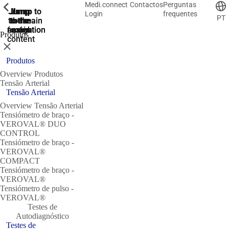
Medi.connect
Contactos
Perguntas
ShowPrevious
ShowPrevious
ShowPrevious
ShowPrevious
ShowPrevious
ShowPrevious
ShowPrevious
Jump
Jump
Jump
Jump to
Jump to
Login
frequentes
PT
to the
to the
the main
the main
to the
search
navigation
navigation
footer
main
Produtos
content
Close
Produtos
Overview Produtos
Tensão Arterial
Tensão Arterial
Overview Tensão Arterial
Tensiómetro de braço -
VEROVAL® DUO
CONTROL
Tensiómetro de braço -
VEROVAL®
COMPACT
Tensiómetro de braço -
VEROVAL®
Tensiómetro de pulso -
VEROVAL®
Testes de
Autodiagnóstico
Testes de