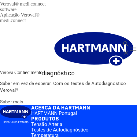
Veroval® medi.connect
software
Aplicação Veroval®
medi.connect
Pesquis
T
Close
Testes de Autodiagnóstico
Conhecimento
Veroval
Saber em vez de esperar. Com os testes de Autodiagnóstico
Veroval®
Saber mais
ACERCA DA HARTMANN
HARTMANN Portugal
PRODUTOS
Tensão Arterial
Testes de Autodiagnóstico
Temperatura