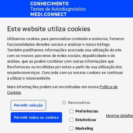
CONHECIMENTO
Testes de Autodiagnóstico
MEDI.CONNECT
Veroval® medi.connect software
Aplicação Veroval® medi.connect
Este website utiliza cookies
CONTACT & MORE
Medi.connect Login
Utilizamos cookies para personalizar conteúdo e anúncios, fornecer
Contactos
funcionalidades deredes sociais e analisar o nosso tráfego.
Perguntas frequentes
Também partilhamos informações acercada sua utilização do site
ACERCA DA HARTMANN
com os nossos parceiros de redes sociais, depublicidade e de
PRODUTOS
análise, que as podem combinar com outras informações que
lhesforneceu ou recolhidas por estes a partir da sua utilização dos
CONHECIMENTO
respetivosserviços. Concorda com os nossos cookies se continuar
MEDI.CONNECT
a utilizar o nossowebsite.
CONTACT & MORE
Mais informações podem ser encontradas em nossa
Política de
Cookies
.
Facebook
Necessários
Permitir seleção
YouTube
Preferências
Mostrar detalh
Permitir todos os cookies
Impressão
Estatísticas
Política de cookies
Proteção de Dados
Marketing