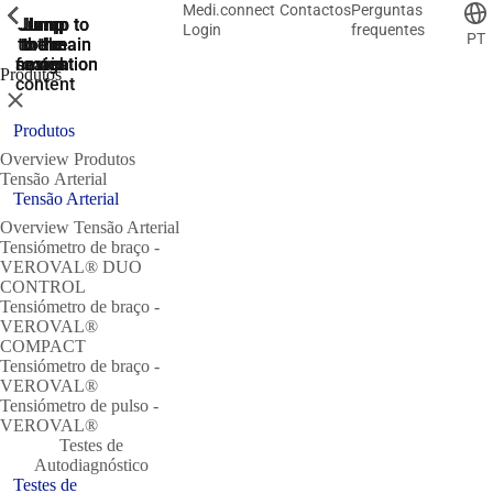
Medi.connect
Contactos
Perguntas
ShowPrevious
ShowPrevious
ShowPrevious
ShowPrevious
ShowPrevious
ShowPrevious
ShowPrevious
Jump
Jump
Jump
Jump to
Jump to
Login
frequentes
PT
to the
to the
the main
the main
to the
search
navigation
navigation
footer
main
Produtos
content
Close
Produtos
Overview Produtos
Tensão Arterial
Tensão Arterial
Overview Tensão Arterial
Tensiómetro de braço -
VEROVAL® DUO
CONTROL
Tensiómetro de braço -
VEROVAL®
COMPACT
Tensiómetro de braço -
VEROVAL®
Tensiómetro de pulso -
VEROVAL®
Testes de
Autodiagnóstico
Testes de