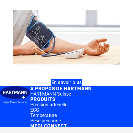
En savoir plus
A PROPOS DE HARTMANN
HARTMANN Suisse
PRODUITS
Pression artérielle
ECG
Temperature
Pèse-personne
MEDI.CONNECT
Logiciel Veroval® medi.connect