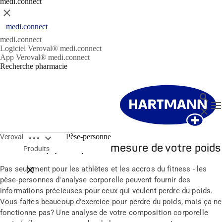
medi.connect
Fermer
medi.connect
medi.connect
Logiciel Veroval® medi.connect
App Veroval® medi.connect
Recherche pharmacie
Recher
T
Fermer
Open breadcrumbs
Pèse-personne
Veroval
Beaucoup plus que la mesure de votre poids
Produits
Pas seulement pour les athlètes et les accros du fitness - les
Close breadcrumbs
pèse-personnes d'analyse corporelle peuvent fournir des
informations précieuses pour ceux qui veulent perdre du poids.
Vous faites beaucoup d'exercice pour perdre du poids, mais ça ne
fonctionne pas? Une analyse de votre composition corporelle