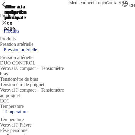
Medi.connect Login
Contact
ShowPrevious
ShowPrevious
ShowPrevious
ShowPrevious
CH
Aller
Aller au
Aller à la
Aller à la
Aller à la
recherche
navigation
navigation
contenu
au
Produits
principal
principale
principale
pied
Fermer
de
page
Produits
Produits
Pression artérielle
Pression artérielle
Pression artérielle
DUO CONTROL
Veroval® compact + Tensiomètre
bras
Tensiomètre de bras
Tensiomètre de poignet
Veroval® compact + Tensiomètre
au poignet
ECG
Temperature
Temperature
Temperature
Veroval® Fièvre
Pèse-personne