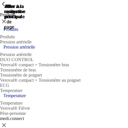
ShowPrevious
ShowPrevious
ShowPrevious
ShowPrevious
Aller
Aller au
Aller à la
Aller à la
Aller à la
recherche
navigation
navigation
contenu
au
Produits
principal
principale
principale
pied
Fermer
de
page
Produits
Produits
Pression artérielle
Pression artérielle
Pression artérielle
DUO CONTROL
Veroval® compact + Tensiomètre bras
Tensiomètre de bras
Tensiomètre de poignet
Veroval® compact + Tensiomètre au poignet
ECG
Temperature
Temperature
Temperature
Veroval® Fièvre
Pèse-personne
medi.connect
Fermer