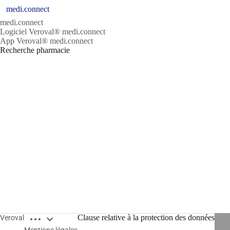
medi.connect
medi.connect
Logiciel Veroval® medi.connect
App Veroval® medi.connect
Recherche pharmacie
Open breadcrumbs
Clause relative à la protection des données
Veroval
Mentions légales