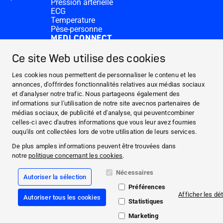
Pression artérielle
ECG
Temperature
Pèse-personne
MEDI.CONNECT
Logiciel Veroval® medi.connect
App Veroval® medi.connect
Ce site Web utilise des cookies
CONTACT
Medi.connect Login
Les cookies nous permettent de personnaliser le contenu et les
Contact
annonces, d'offrirdes fonctionnalités relatives aux médias sociaux
A PROPOS DE HARTMANN
et d'analyser notre trafic. Nous partageons également des
informations sur l'utilisation de notre site avecnos partenaires de
PRODUITS
médias sociaux, de publicité et d'analyse, qui peuventcombiner
MEDI.CONNECT
celles-ci avec d'autres informations que vous leur avez fournies
CONTACT
ouqu'ils ont collectées lors de votre utilisation de leurs services.
De plus amples informations peuvent être trouvées dans
Facebook
notre
politique concernant les cookies
.
YouTube
Nécessaires
Autoriser la sélection
Préférences
Mentions légales
Afficher les dét
Autoriser tous les cookies
CookiePolicy
Statistiques
Clause relative à la protection des données
CGV
Marketing