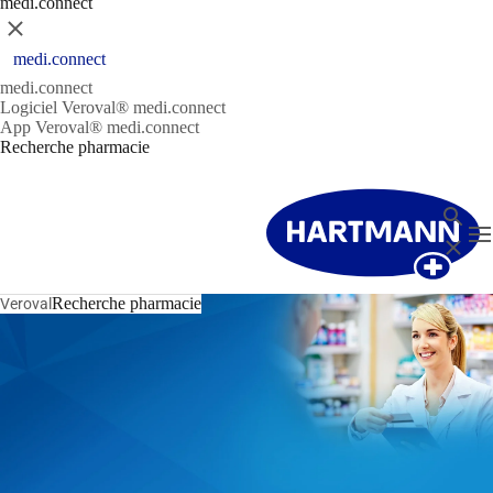
medi.connect
Fermer
medi.connect
medi.connect
Logiciel Veroval® medi.connect
App Veroval® medi.connect
Recherche pharmacie
Recher
T
Fermer
Recherche pharmacie
Veroval