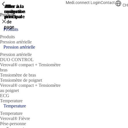
Medi.connect Login
Contact
ShowPrevious
ShowPrevious
ShowPrevious
ShowPrevious
CH
Aller
Aller au
Aller à la
Aller à la
Aller à la
recherche
navigation
navigation
contenu
au
Produits
principal
principale
principale
pied
Fermer
de
page
Produits
Produits
Pression artérielle
Pression artérielle
Pression artérielle
DUO CONTROL
Veroval® compact + Tensiomètre
bras
Tensiomètre de bras
Tensiomètre de poignet
Veroval® compact + Tensiomètre
au poignet
ECG
Temperature
Temperature
Temperature
Veroval® Fièvre
Pèse-personne