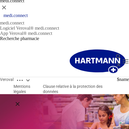
medi.connect
Fermer
medi.connect
medi.connect
Logiciel Veroval® medi.connect
App Veroval® medi.connect
Recherche pharmacie
Recher
T
Fermer
Open breadcrumbs
$name
Veroval
Mentions
Clause relative à la protection des
légales
données
Close breadcrumbs