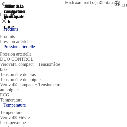
Medi.connect Login
Contact
ShowPrevious
ShowPrevious
ShowPrevious
ShowPrevious
CH
Aller
Aller au
Aller à la
Aller à la
Aller à la
recherche
navigation
navigation
contenu
au
Produits
principal
principale
principale
pied
Fermer
de
page
Produits
Produits
Pression artérielle
Pression artérielle
Pression artérielle
DUO CONTROL
Veroval® compact + Tensiomètre
bras
Tensiomètre de bras
Tensiomètre de poignet
Veroval® compact + Tensiomètre
au poignet
ECG
Temperature
Temperature
Temperature
Veroval® Fièvre
Pèse-personne