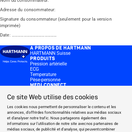
Nom du consommateur:
Adresse du consommateur:
Signature du consommateur (seulement pour la version
imprimée)
Date: ………………………………………
A PROPOS DE HARTMANN
HARTMANN Suisse
PRODUITS
Pression artérielle
ECG
Temperature
Pèse-personne
MEDI.CONNECT
Logiciel Veroval® medi.connect
App Veroval® medi.connect
Ce site Web utilise des cookies
CONTACT
Medi.connect Login
Les cookies nous permettent de personnaliser le contenu et les
Contact
annonces, d'offrirdes fonctionnalités relatives aux médias sociaux
A PROPOS DE HARTMANN
et d'analyser notre trafic. Nous partageons également des
informations sur l'utilisation de notre site avecnos partenaires de
PRODUITS
médias sociaux, de publicité et d'analyse, qui peuventcombiner