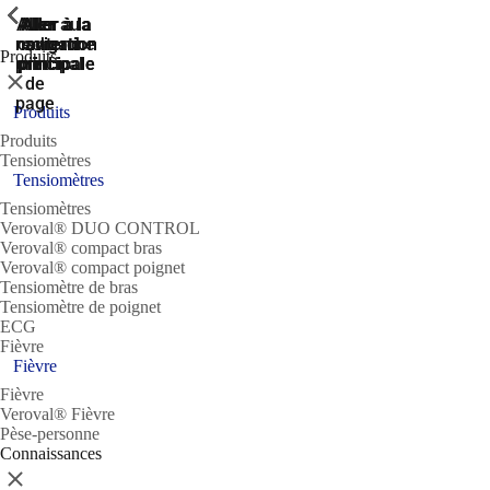
ShowPrevious
ShowPrevious
ShowPrevious
ShowPrevious
ShowPrevious
ShowPrevious
Aller
Aller au
Aller à la
Aller à la
Aller à la
recherche
navigation
navigation
contenu
au
Produits
principal
principale
principale
pied
Fermer
de
page
Produits
Produits
Tensiomètres
Tensiomètres
Tensiomètres
Veroval® DUO CONTROL
Veroval® compact bras
Veroval® compact poignet
Tensiomètre de bras
Tensiomètre de poignet
ECG
Fièvre
Fièvre
Fièvre
Veroval® Fièvre
Pèse-personne
Connaissances
Fermer