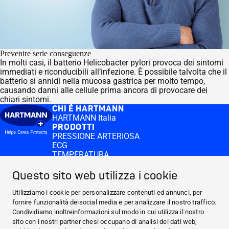
Prevenire serie conseguenze
In molti casi, il batterio Helicobacter pylori provoca dei sintomi
immediati e riconducibili all’infezione. È possibile talvolta che il
batterio si annidi nella mucosa gastrica per molto tempo,
causando danni alle cellule prima ancora di provocare dei
chiari sintomi.
CHI È HARTMANN
HARTMANN Italia
PRODOTTI
PRESSIONE ARTERIOSA
ECG
TEMPERATURA
APPROFONDIMENTI
Self-test
Questo sito web utilizza i cookie
CONTACT & MORE
Login medi.connect
Utilizziamo i cookie per personalizzare contenuti ed annunci, per
Contatti
fornire funzionalità deisocial media e per analizzare il nostro traffico.
CHI È HARTMANN
Condividiamo inoltreinformazioni sul modo in cui utilizza il nostro
sito con i nostri partner chesi occupano di analisi dei dati web,
PRODOTTI