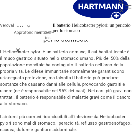
Ricerca
T
Chiude
Open breadcrumbs
Il batterio Helicobacter pylori: un pericolo
Veroval
Il batterio Helicobacter pylori: un pericolo
per lo stomaco
Approfondimenti
Self-
test
per lo stomaco.
Close breadcrumbs
L’Helicobacter pylori è un batterio comune, il cui habitat ideale è
il muco gastrico situato nello stomaco umano. Più del 50% della
popolazione mondiale ha contagiato il batterio nell’arco della
propria vita. Le difese immunitarie normalmente garantiscono
un'adeguata protezione, ma talvolta il batterio può produrre
sostanze che causano danni alle cellule, provocando gastriti e
ulcere (ne è responsabile nel 95% dei casi). Nei casi più gravi non
trattati, il batterio è responsabile di malattie gravi come il cancro
allo stomaco.
I sintomi più comuni riconducibili all’infezione da Helicobacter
pylori sono mal di stomaco, iperacidità, reflusso gastroesofageo,
nausea, dolore e gonfiore addominale.