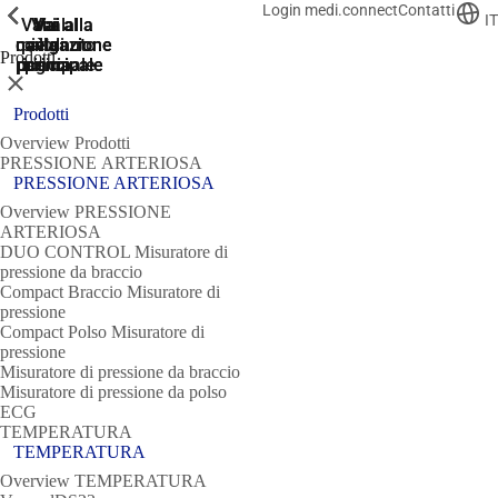
Login medi.connect
Contatti
ShowPrevious
ShowPrevious
ShowPrevious
ShowPrevious
ShowPrevious
IT
Vai al
Vai
Vai al
Vai alla
Vai alla
navigazione
navigazione
contenuto
piè di
alla
Prodotti
ricerca
pagina
principale
principale
principale
Chiudere
Prodotti
Overview Prodotti
PRESSIONE ARTERIOSA
PRESSIONE ARTERIOSA
Overview PRESSIONE
ARTERIOSA
DUO CONTROL Misuratore di
pressione da braccio
Compact Braccio Misuratore di
pressione
Compact Polso Misuratore di
pressione
Misuratore di pressione da braccio
Misuratore di pressione da polso
ECG
TEMPERATURA
TEMPERATURA
Overview TEMPERATURA