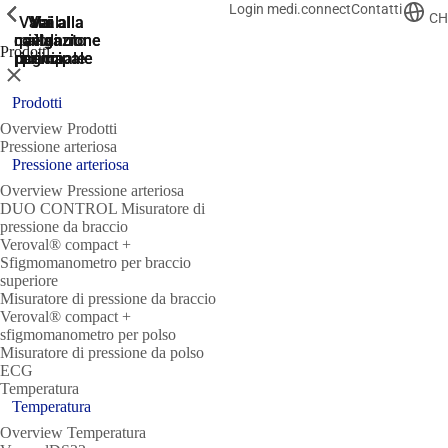
Login medi.connect
Contatti
ShowPrevious
ShowPrevious
ShowPrevious
ShowPrevious
CH
Vai al
Vai
Vai al
Vai alla
Vai alla
navigazione
navigazione
contenuto
piè di
alla
Prodotti
ricerca
pagina
principale
principale
principale
Chiudere
Prodotti
Overview Prodotti
Pressione arteriosa
Pressione arteriosa
Overview Pressione arteriosa
DUO CONTROL Misuratore di
pressione da braccio
Veroval® compact +
Sfigmomanometro per braccio
superiore
Misuratore di pressione da braccio
Veroval® compact +
sfigmomanometro per polso
Misuratore di pressione da polso
ECG
Temperatura
Temperatura
Overview Temperatura