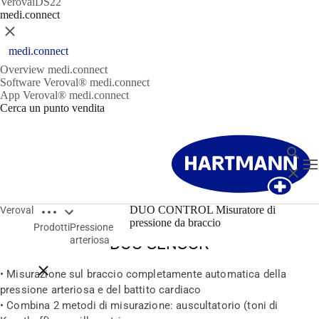
VerovalDS22
medi.connect
Chiudere
medi.connect
Overview medi.connect
Software Veroval® medi.connect
App Veroval® medi.connect
Cerca un punto vendita
Ricerca
T
Chiude
Open breadcrumbs
DUO CONTROL Misuratore di
Veroval
Misurazione affidabile grazie alla tecnologia
pressione da braccio
Prodotti
Pressione
arteriosa
DUO SENSOR
Close breadcrumbs
• Misurazione sul braccio completamente automatica della
pressione arteriosa e del battito cardiaco
• Combina 2 metodi di misurazione: auscultatorio (toni di