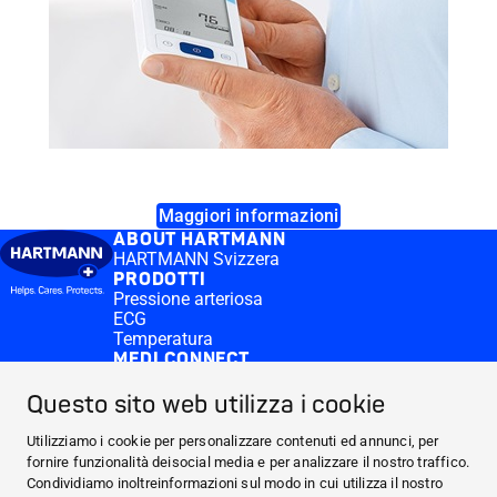
Maggiori informazioni
ABOUT HARTMANN
HARTMANN Svizzera
PRODOTTI
Pressione arteriosa
ECG
Temperatura
MEDI.CONNECT
Software Veroval® medi.connect
App Veroval® medi.connect
Questo sito web utilizza i cookie
CONTACT & MORE
Login medi.connect
Utilizziamo i cookie per personalizzare contenuti ed annunci, per
Contatti
fornire funzionalità deisocial media e per analizzare il nostro traffico.
ABOUT HARTMANN
Condividiamo inoltreinformazioni sul modo in cui utilizza il nostro