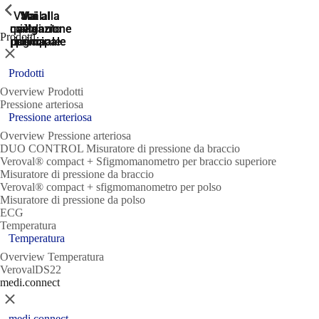
ShowPrevious
ShowPrevious
ShowPrevious
ShowPrevious
Vai al
Vai
Vai al
Vai alla
Vai alla
navigazione
navigazione
contenuto
piè di
alla
Prodotti
ricerca
pagina
principale
principale
principale
Chiudere
Prodotti
Overview Prodotti
Pressione arteriosa
Pressione arteriosa
Overview Pressione arteriosa
DUO CONTROL Misuratore di pressione da braccio
Veroval® compact + Sfigmomanometro per braccio superiore
Misuratore di pressione da braccio
Veroval® compact + sfigmomanometro per polso
Misuratore di pressione da polso
ECG
Temperatura
Temperatura
Overview Temperatura
VerovalDS22
medi.connect
Chiudere
medi.connect