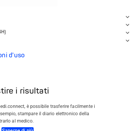
SH)
ioni d'uso
ire i risultati
di.connect, è possibile trasferire facilmente i
 esempio, stampare il diario elettronico della
rarlo al medico.
Saperne di più