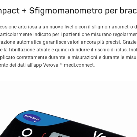
pact + Sfigmomanometro per bracc
pressione arteriosa a un nuovo livello con il sfigmomanometro
articolarmente indicato per i pazienti che misurano regolarment
urazione automatica garantisce valori ancora più precisi. Grazie 
e la fibrillazione atriale e quindi di ridurre il rischio di ictus. 
pplicato correttamente durante le misurazioni e durante le misu
mento dei dati all'app Veroval® medi.connect.