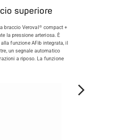
io superiore
 da braccio Veroval® compact +
e la pressione arteriosa. È
alla funzione AFib integrata, il
Inoltre, un segnale automatico
razioni a riposo. La funzione
Avanti