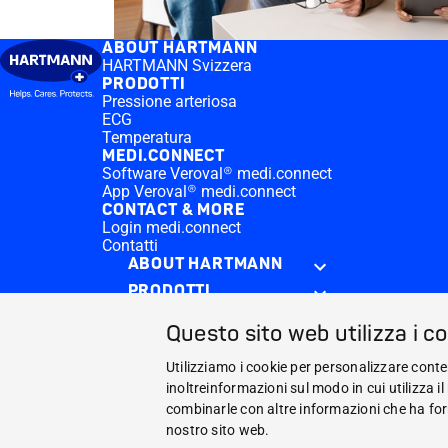
ABOUT HARTMANN
HARTMANN Svizzera
PRODOTTI
Pressione arteriosa
ECG
Temperatura
MEDI.CONNECT
Software Veroval® medi.connect
App Veroval® medi.connect
CONTACT & MORE
Login medi.connect
Contatti
ABOUT HARTMANN
PRODOTTI
MEDI.CONNECT
Questo sito web utilizza i c
CONTACT & MORE
Utilizziamo i cookie per personalizzare conte
Facebook
inoltreinformazioni sul modo in cui utilizza i
combinarle con altre informazioni che ha forn
YouTube
nostro sito web.