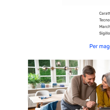
Caratt
Tecno
March
Sigill
Per maggi