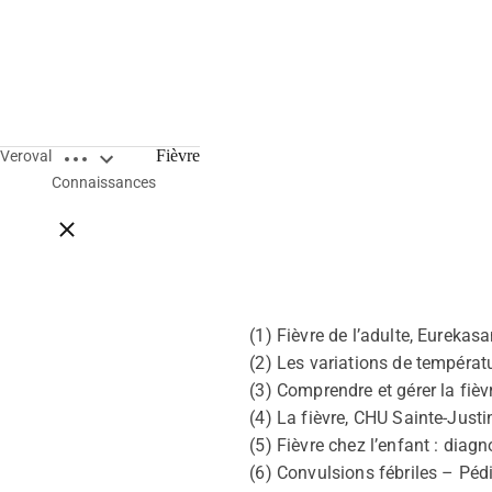
Open breadcrumbs
Fièvre
Veroval
Connaissances
Close breadcrumbs
(1) Fièvre de l’adulte, Eurekas
(2) Les variations de températ
(3) Comprendre et gérer la fièv
(4) La fièvre, CHU Sainte-Just
(5) Fièvre chez l’enfant : diag
(6) Convulsions fébriles – Péd