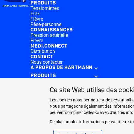
PRODUITS
Tensiomètres
ECG
Fièvre
Pèse-personne
CONNAISSANCES
Pression artérielle
Fièvre
MEDI.CONNECT
Distribution
CONTACT
Nous contacter
A PROPOS DE HARTMANN
PRODUITS
CONNAISSANCES
Ce site Web utilise des cook
MEDI.CONNECT
CONTACT
Les cookies nous permettent de personnaliser
Nous partageons également des informations s
Facebook
peuventcombiner celles-ci avec d'autres infor
De plus amples informations peuvent être t
YouTube