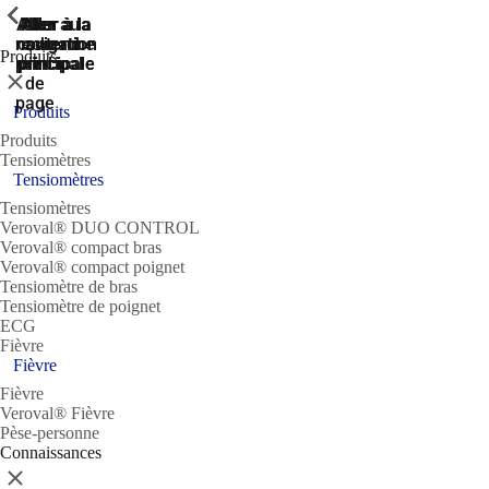
ShowPrevious
ShowPrevious
ShowPrevious
ShowPrevious
ShowPrevious
ShowPrevious
Aller
Aller au
Aller à la
Aller à la
Aller à la
recherche
navigation
navigation
contenu
au
Produits
principal
principale
principale
pied
Fermer
de
page
Produits
Produits
Tensiomètres
Tensiomètres
Tensiomètres
Veroval® DUO CONTROL
Veroval® compact bras
Veroval® compact poignet
Tensiomètre de bras
Tensiomètre de poignet
ECG
Fièvre
Fièvre
Fièvre
Veroval® Fièvre
Pèse-personne
Connaissances
Fermer