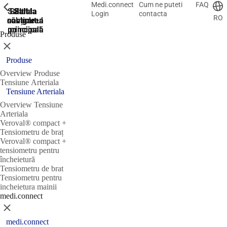
Medi.connect
Cum ne puteti
FAQ
ShowPrevious
ShowPrevious
ShowPrevious
Salt la
Salt la
Salt la
Salt la
Salt la
Login
contacta
RO
căutare
navigarea
navigarea
conținutul
subsol
principală
principală
principal
Produse
Închidere
Produse
Overview Produse
Tensiune Arteriala
Tensiune Arteriala
Overview Tensiune
Arteriala
Veroval® compact +
Tensiometru de braț
Veroval® compact +
tensiometru pentru
încheietură
Tensiometru de brat
Tensiometru pentru
incheietura mainii
medi.connect
Închidere
medi.connect