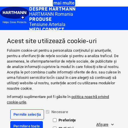
mai multe
DESPRE HARTMANN
HARTMANN Romania
PRODUSE
Tensiune Arteriala
MEDI.CONNECT
Software Veroval® medi.connect
Acest site utilizează cookie-uri
Aplicația Veroval® medi.connect
CONTACT & MORE
Medi.connect Login
Folosim cookie-uri pentru a personaliza conținutul și anunțurile,
Cum ne puteti contacta
pentru a oferifuncții de rețele sociale și pentru a analiza traficul. De
FAQ
asemenea, le oferimpartenerilor de rețele sociale, de publicitate și
DESPRE HARTMANN
de analize informații cuprivire la modul în care folosiți site-ul nostru.
Aceștia le pot combina cualte informații oferite de dvs. sau culese în
PRODUSE
urma folosirii serviciilor lor.În cazul în care alegeți să continuați să
MEDI.CONNECT
utilizați website-ul nostru, suntețide acord cu utilizarea modulelor
CONTACT & MORE
noastre cookie.
Informații suplimentare pot fi găsite în
politica noastră privind
Facebook
cookie-urile
.
YouTube
Necesare
Permite selecția
Preferinţe
CookiePolicy
Afişare
Permitere toate
Legal