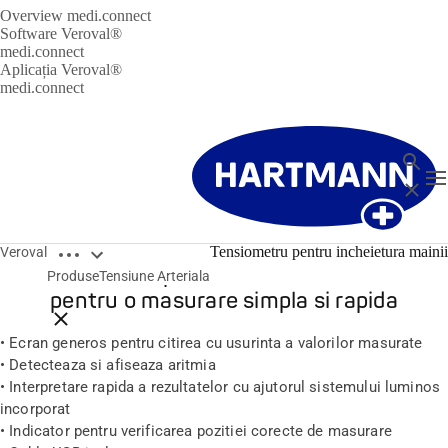
Overview medi.connect
Software Veroval®
medi.connect
Aplicația Veroval®
medi.connect
Cautare
T
Închide
Open breadcrumbs
Tensiometru pentru incheietura mainii
Veroval
Tensiometru pentru incheietura mainii
Produse
Tensiune Arteriala
pentru o masurare simpla si rapida
Close breadcrumbs
• Ecran generos pentru citirea cu usurinta a valorilor masurate
• Detecteaza si afiseaza aritmia
• Interpretare rapida a rezultatelor cu ajutorul sistemului luminos
incorporat
• Indicator pentru verificarea pozitiei corecte de masurare