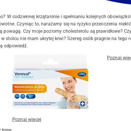
o? W codziennej krzątaninie i spełnianiu kolejnych obowiązkó
owotne. Czyniąc to, narażamy się na ryzyko przeoczenia niek
ytą powagą. Czy moje poziomy cholesterolu są prawidłowe? Cz
w stolcu nie mam ukrytej krwi? Szereg osób pragnie na tego 
ną odpowiedź.
Poznaj wię
Poznaj więcej
y krew