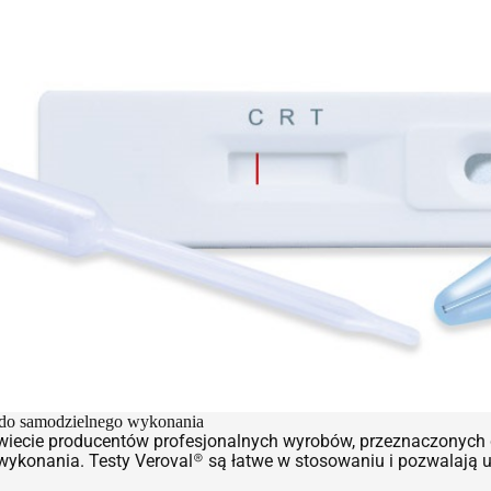
 do samodzielnego wykonania
ecie producentów profesjonalnych wyrobów, przeznaczonych do g
onania. Testy Veroval® są łatwe w stosowaniu i pozwalają uz