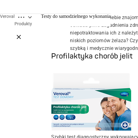
Open breadcrumbs
Testy do samodzielnego wykonania
Veroval
Czy brzmi to dla Ciebie znajom
Produkty
odkłada pilne zagadnienia zdr
niepotraktowania ich z należ
Close breadcrumbs
niskich poziomów żelaza? Czy 
szybką i medycznie wiarygod
Profilaktyka chorób jelit
Szybki test diagnostyczny wykrywając