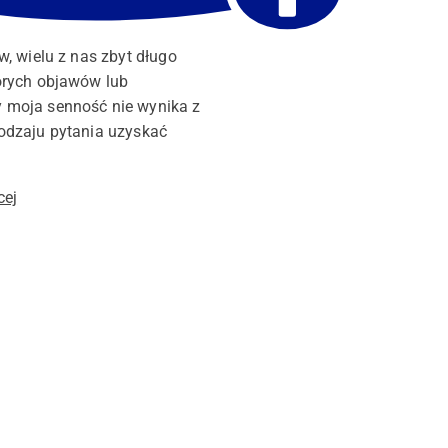
w, wielu z nas zbyt długo
tórych objawów lub
y moja senność nie wynika z
rodzaju pytania uzyskać
cej