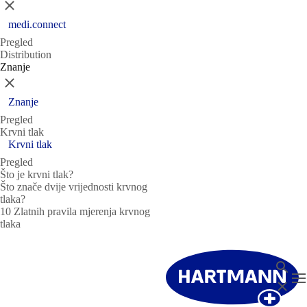
Zatvori
medi.connect
Pregled
Distribution
Znanje
Zatvori
Znanje
Pregled
Krvni tlak
Krvni tlak
Pregled
Što je krvni tlak?
Što znače dvije vrijednosti krvnog
tlaka?
10 Zlatnih pravila mjerenja krvnog
tlaka
Pretraž
T
Zatvori