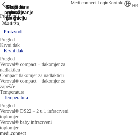
Medi.connect Login
Kontakt
ShowPrevious
ShowPrevious
ShowPrevious
ShowPrevious
ShowPrevious
ShowPrevious
HR
Skoči na
Skoči na
Skoči na
Skoči
Prijeđi na
pretraživanje
podnožje
glavnu
glavnu
na
Proizvodi
navigaciju
navigaciju
glavni
Zatvori
sadržaj
Proizvodi
Pregled
Krvni tlak
Krvni tlak
Pregled
Veroval® compact + tlakomjer za
nadlakticu
Compact tlakomjer za nadlakticu
Veroval® compact + tlakomjer za
zapešće
Temperatura
Temperatura
Pregled
Veroval® DS22 – 2 u 1 infracrveni
toplomjer
Veroval® baby infracrveni
toplomjer
medi.connect