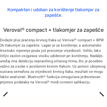
Kompaktan i udoban za korištenje tlakomjer za
zapešće.
Veroval® compact + tlakomjer za zapešće
Dodajte plus praćenju krvnog tlaka uz Veroval® compact + BPW
26 tlakomjer za zapešće. Lagan je za korištenje, a automatsko
trostruko mjerenje pruža još preciznije vrijednosti. Veliki, lako
čitljiv zaslon osigurava visoku udobnost pri korištenju. Nadalje,
uređaj ima detekciju nepravilnog srčanog ritma, što je posebno
važno za osobe s povišenim krvnim tlakom. Uz pomoć obojenog
sustava semafora za vrijednosti krvnog tlaka, rezultati se mogu
lakše analizirati. Bluetooth® funkcija omogućava jednostavan
prijenos podataka na Veroval® medi.connect aplikaciju.
Prethodno
Sljede