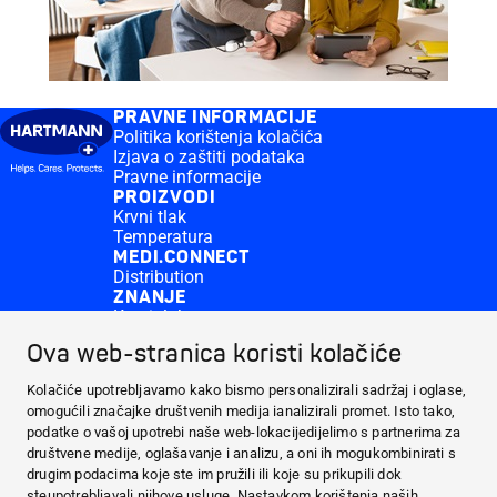
PRAVNE INFORMACIJE
Politika korištenja kolačića
Izjava o zaštiti podataka
Pravne informacije
PROIZVODI
Krvni tlak
Temperatura
MEDI.CONNECT
Distribution
ZNANJE
Krvni tlak
CONTACT & MORE
Ova web-stranica koristi kolačiće
Medi.connect Login
Kontakt
Kolačiće upotrebljavamo kako bismo personalizirali sadržaj i oglase,
PRAVNE INFORMACIJE
omogućili značajke društvenih medija ianalizirali promet. Isto tako,
PROIZVODI
podatke o vašoj upotrebi naše web-lokacijedijelimo s partnerima za
društvene medije, oglašavanje i analizu, a oni ih mogukombinirati s
MEDI.CONNECT
drugim podacima koje ste im pružili ili koje su prikupili dok
ZNANJE
steupotrebljavali njihove usluge. Nastavkom korištenja naših