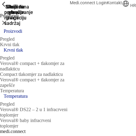
Medi.connect Login
Kontakt
ShowPrevious
ShowPrevious
ShowPrevious
ShowPrevious
ShowPrevious
ShowPrevious
HR
Skoči na
Skoči na
Skoči na
Skoči
Prijeđi na
pretraživanje
podnožje
glavnu
glavnu
na
Proizvodi
navigaciju
navigaciju
glavni
Zatvori
sadržaj
Proizvodi
Pregled
Krvni tlak
Krvni tlak
Pregled
Veroval® compact + tlakomjer za
nadlakticu
Compact tlakomjer za nadlakticu
Veroval® compact + tlakomjer za
zapešće
Temperatura
Temperatura
Pregled
Veroval® DS22 – 2 u 1 infracrveni
toplomjer
Veroval® baby infracrveni
toplomjer
medi.connect