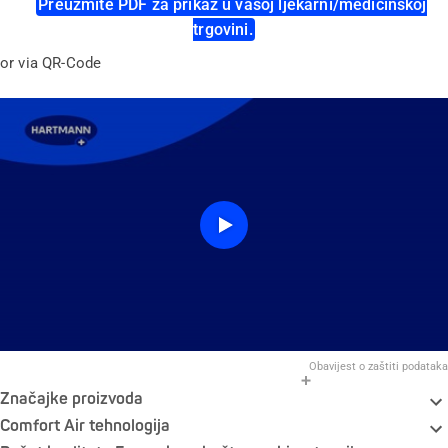
Preuzmite PDF za prikaz u vašoj ljekarni/medicinskoj
trgovini.
or via QR-Code
Obavijest o zaštiti podataka
Značajke proizvoda
Comfort Air tehnologija