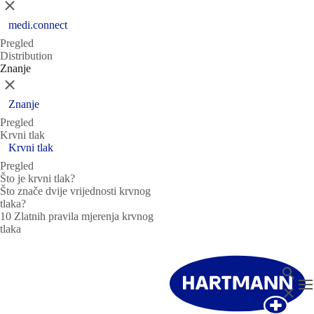
Zatvori
medi.connect
Pregled
Distribution
Znanje
Zatvori
Znanje
Pregled
Krvni tlak
Krvni tlak
Pregled
Što je krvni tlak?
Što znače dvije vrijednosti krvnog
tlaka?
10 Zlatnih pravila mjerenja krvnog
tlaka
Pretraž
T
Zatvori