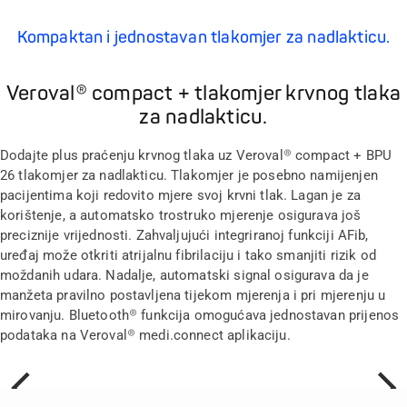
Kompaktan i jednostavan tlakomjer za nadlakticu.
Veroval® compact + tlakomjer krvnog tlaka
za nadlakticu.
Dodajte plus praćenju krvnog tlaka uz Veroval® compact + BPU
26 tlakomjer za nadlakticu. Tlakomjer je posebno namijenjen
pacijentima koji redovito mjere svoj krvni tlak. Lagan je za
korištenje, a automatsko trostruko mjerenje osigurava još
preciznije vrijednosti. Zahvaljujući integriranoj funkciji AFib,
uređaj može otkriti atrijalnu fibrilaciju i tako smanjiti rizik od
moždanih udara. Nadalje, automatski signal osigurava da je
manžeta pravilno postavljena tijekom mjerenja i pri mjerenju u
mirovanju. Bluetooth® funkcija omogućava jednostavan prijenos
podataka na Veroval® medi.connect aplikaciju.
Prethodno
Sljede