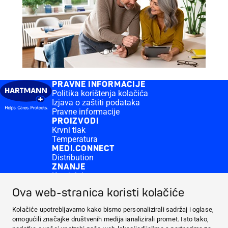
PRAVNE INFORMACIJE
Politika korištenja kolačića
Izjava o zaštiti podataka
Pravne informacije
PROIZVODI
Krvni tlak
Temperatura
MEDI.CONNECT
Distribution
ZNANJE
Krvni tlak
CONTACT & MORE
Ova web-stranica koristi kolačiće
Medi.connect Login
Kontakt
Kolačiće upotrebljavamo kako bismo personalizirali sadržaj i oglase,
PRAVNE INFORMACIJE
omogućili značajke društvenih medija ianalizirali promet. Isto tako,
PROIZVODI