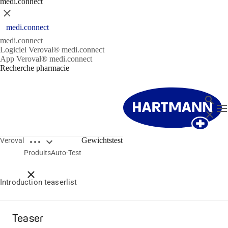
medi.connect
Fermer
medi.connect
medi.connect
Logiciel Veroval® medi.connect
App Veroval® medi.connect
Recherche pharmacie
Recher
T
Fermer
Open breadcrumbs
Gewichtstest
Veroval
Testseite Teaserlist
Produits
Auto-Test
Close breadcrumbs
Introduction teaserlist
Teaser