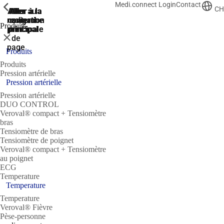
Medi.connect Login
Contact
ShowPrevious
ShowPrevious
ShowPrevious
ShowPrevious
CH
Aller
Aller au
Aller à la
Aller à la
Aller à la
recherche
navigation
navigation
contenu
au
Produits
principal
principale
principale
pied
Fermer
de
page
Produits
Produits
Pression artérielle
Pression artérielle
Pression artérielle
DUO CONTROL
Veroval® compact + Tensiomètre
bras
Tensiomètre de bras
Tensiomètre de poignet
Veroval® compact + Tensiomètre
au poignet
ECG
Temperature
Temperature
Temperature
Veroval® Fièvre
Pèse-personne