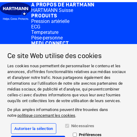
A PROPOS DE HARTMANN
HARTMANN Suisse
PRODUITS
Pression artérielle
ECG
Temperature
Pèse-personne
MEDI.CONNECT
Logiciel Veroval® medi.connect
App Veroval® medi.connect
Ce site Web utilise des cookies
CONTACT
Medi.connect Login
Les cookies nous permettent de personnaliser le contenu et les
Contact
annonces, d'offrirdes fonctionnalités relatives aux médias sociaux
A PROPOS DE HARTMANN
et d'analyser notre trafic. Nous partageons également des
informations sur l'utilisation de notre site avecnos partenaires de
PRODUITS
médias sociaux, de publicité et d'analyse, qui peuventcombiner
MEDI.CONNECT
celles-ci avec d'autres informations que vous leur avez fournies
CONTACT
ouqu'ils ont collectées lors de votre utilisation de leurs services.
De plus amples informations peuvent être trouvées dans
Facebook
notre
politique concernant les cookies
.
YouTube
Nécessaires
Autoriser la sélection
Préférences
Mentions légales