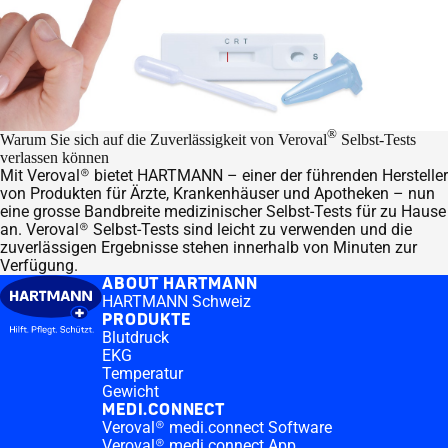
®
Warum Sie sich auf die Zuverlässigkeit von Veroval
Selbst-Tests
verlassen können
Mit Veroval® bietet HARTMANN – einer der führenden Hersteller
von Produkten für Ärzte, Krankenhäuser und Apotheken – nun
eine grosse Bandbreite medizinischer Selbst-Tests für zu Hause
an. Veroval® Selbst-Tests sind leicht zu verwenden und die
zuverlässigen Ergebnisse stehen innerhalb von Minuten zur
Verfügung.
ABOUT HARTMANN
HARTMANN Schweiz
PRODUKTE
Blutdruck
EKG
Temperatur
Gewicht
MEDI.CONNECT
Veroval® medi.connect Software
Veroval® medi.connect App