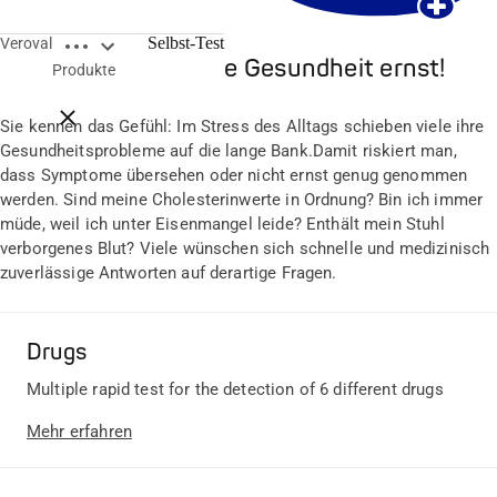
Breadcrumbs öffnen
Selbst-Test
Veroval
Nehmen Sie Ihre Gesundheit ernst!
Produkte
Breadcrumbs schließen
Sie kennen das Gefühl: Im Stress des Alltags schieben viele ihre
Gesundheitsprobleme auf die lange Bank.Damit riskiert man,
dass Symptome übersehen oder nicht ernst genug genommen
werden. Sind meine Cholesterinwerte in Ordnung? Bin ich immer
müde, weil ich unter Eisenmangel leide? Enthält mein Stuhl
verborgenes Blut? Viele wünschen sich schnelle und medizinisch
zuverlässige Antworten auf derartige Fragen.
Drugs
Multiple rapid test for the detection of 6 different drugs
Mehr erfahren