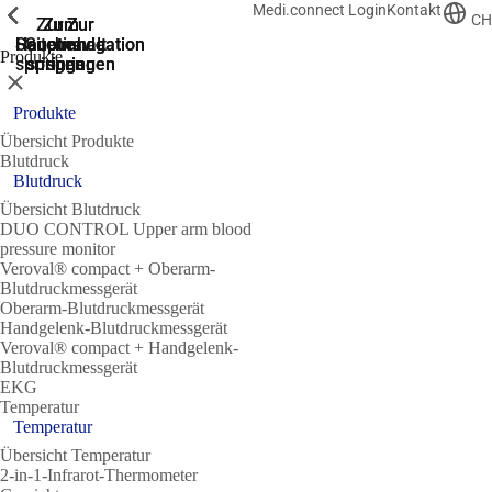
Medi.connect Login
Kontakt
Zeige vorherige
Zeige vorherige
Zeige vorherige
Zeige vorherige
Zeige vorherige
Zeige vorherige
CH
Zur
Zum
Zum
Zur
Zur
Hauptnavigation
Hauptnavigation
Hauptinhalt
Seitenende
Suche
Produkte
springen
springen
springen
springen
springen
Schließen
Produkte
Übersicht Produkte
Blutdruck
Blutdruck
Übersicht Blutdruck
DUO CONTROL Upper arm blood
pressure monitor
Veroval® compact + Oberarm-
Blutdruckmessgerät
Oberarm-Blutdruckmessgerät
Handgelenk-Blutdruckmessgerät
Veroval® compact + Handgelenk-
Blutdruckmessgerät
EKG
Temperatur
Temperatur
Übersicht Temperatur
2-in-1-Infrarot-Thermometer