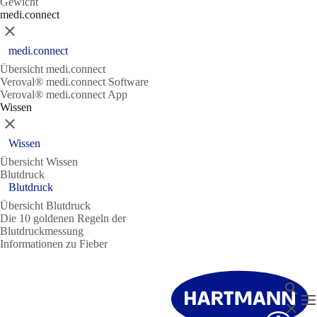
Gewicht
medi.connect
Schließen
medi.connect
Übersicht medi.connect
Veroval® medi.connect Software
Veroval® medi.connect App
Wissen
Schließen
Wissen
Übersicht Wissen
Blutdruck
Blutdruck
Übersicht Blutdruck
Die 10 goldenen Regeln der
Blutdruckmessung
Informationen zu Fieber
Suche
N
Schließ