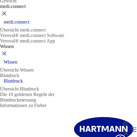
Gewicht
medi.connect
Schließen
medi.connect
Übersicht medi.connect
Veroval® medi.connect Software
Veroval® medi.connect App
Wissen
Schließen
Wissen
Übersicht Wissen
Blutdruck
Blutdruck
Übersicht Blutdruck
Die 10 goldenen Regeln der
Blutdruckmessung
Informationen zu Fieber
Suche
N
Schließ