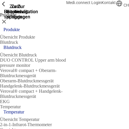
Medi.connect Login
Kontakt
Zeige vorherige
Zeige vorherige
Zeige vorherige
Zeige vorherige
Zeige vorherige
Zeige vorherige
CH
Zur
Zum
Zum
Zur
Zur
Hauptnavigation
Hauptnavigation
Hauptinhalt
Seitenende
Suche
Produkte
springen
springen
springen
springen
springen
Schließen
Produkte
Übersicht Produkte
Blutdruck
Blutdruck
Übersicht Blutdruck
DUO CONTROL Upper arm blood
pressure monitor
Veroval® compact + Oberarm-
Blutdruckmessgerät
Oberarm-Blutdruckmessgerät
Handgelenk-Blutdruckmessgerät
Veroval® compact + Handgelenk-
Blutdruckmessgerät
EKG
Temperatur
Temperatur
Übersicht Temperatur
2-in-1-Infrarot-Thermometer