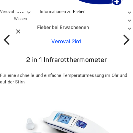
Breadcrumbs öffnen
Allgemeines zu Fieber
Informationen zu Fieber
Veroval
Wissen
Fieber bei Kindern
Fieber bei Erwachsenen
Breadcrumbs schließen
Veroval 2in1
Prev
Weiter
2 in 1 Infrarotthermometer
Für eine schnelle und einfache Temperaturmessung im Ohr und
auf der Stirn