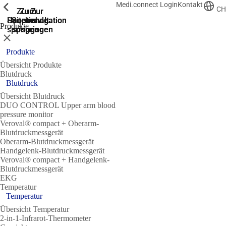
Medi.connect Login
Kontakt
Zeige vorherige
Zeige vorherige
Zeige vorherige
Zeige vorherige
Zeige vorherige
Zeige vorherige
CH
Zur
Zum
Zum
Zur
Zur
Hauptnavigation
Hauptnavigation
Hauptinhalt
Seitenende
Suche
Produkte
springen
springen
springen
springen
springen
Schließen
Produkte
Übersicht Produkte
Blutdruck
Blutdruck
Übersicht Blutdruck
DUO CONTROL Upper arm blood
pressure monitor
Veroval® compact + Oberarm-
Blutdruckmessgerät
Oberarm-Blutdruckmessgerät
Handgelenk-Blutdruckmessgerät
Veroval® compact + Handgelenk-
Blutdruckmessgerät
EKG
Temperatur
Temperatur
Übersicht Temperatur
2-in-1-Infrarot-Thermometer