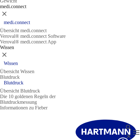
Gewicht
medi.connect
Schließen
medi.connect
Übersicht medi.connect
Veroval® medi.connect Software
Veroval® medi.connect App
Wissen
Schließen
Wissen
Übersicht Wissen
Blutdruck
Blutdruck
Übersicht Blutdruck
Die 10 goldenen Regeln der
Blutdruckmessung
Informationen zu Fieber
Suche
N
Schließ