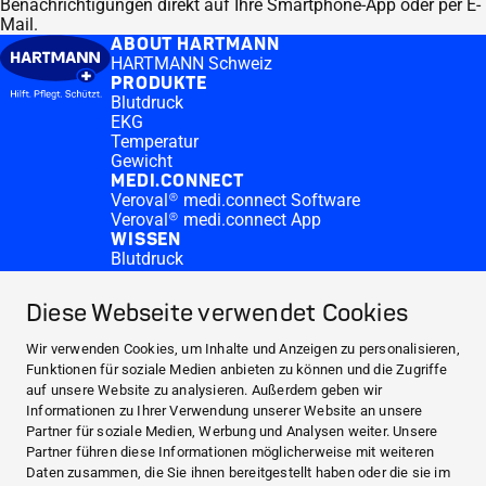
Benachrichtigungen direkt auf Ihre Smartphone-App oder per E-
Mail.
ABOUT HARTMANN
HARTMANN Schweiz
PRODUKTE
Blutdruck
EKG
Temperatur
Gewicht
MEDI.CONNECT
Veroval® medi.connect Software
Veroval® medi.connect App
WISSEN
Blutdruck
Informationen zu Fieber
CONTACT & MORE
Diese Webseite verwendet Cookies
Medi.connect Login
Kontakt
Wir verwenden Cookies, um Inhalte und Anzeigen zu personalisieren,
ABOUT HARTMANN
Funktionen für soziale Medien anbieten zu können und die Zugriffe
PRODUKTE
auf unsere Website zu analysieren. Außerdem geben wir
Informationen zu Ihrer Verwendung unserer Website an unsere
MEDI.CONNECT
Partner für soziale Medien, Werbung und Analysen weiter. Unsere
WISSEN
Partner führen diese Informationen möglicherweise mit weiteren
CONTACT & MORE
Daten zusammen, die Sie ihnen bereitgestellt haben oder die sie im