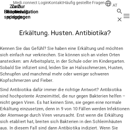
Medi.connect Login
Kontakt
Häufig gestellte Fragen
AT
Zur
Zum
Zum
Zur
Zur
Suche
Hauptnavigation
Hauptnavigation
Hauptinhalt
Seitenende
Suche
N
springen
springen
springen
springen
springen
Schließ
Erkältung. Husten. Antibiotika?
Kennen Sie das Gefühl? Sie haben eine Erkältung und möchten
sich einfach nur verkriechen. Sie können sich an vielen Orten
anstecken: am Arbeitsplatz, in der Schule oder im Kindergarten.
Sobald Sie infiziert sind, leiden Sie an Halsschmerzen, Husten,
Schnupfen und manchmal mehr oder weniger schweren
Kopfschmerzen und Fieber.
Sind Antibiotika dafür immer die richtige Antwort? Antibiotika
sind hochpotente Arzneimittel, die nur gegen Bakterien helfen –
nicht gegen Viren. Es hat keinen Sinn, sie gegen eine normale
Erkältung einzusetzen, denn in 9 von 10 Fällen werden Infektionen
der Atemwege durch Viren verursacht. Erst wenn die Erkältung
sich etabliert hat, breiten sich Bakterien in den Schleimhäuten
aus. In diesem Fall sind dann Antibiotika indiziert. Wenn Sie