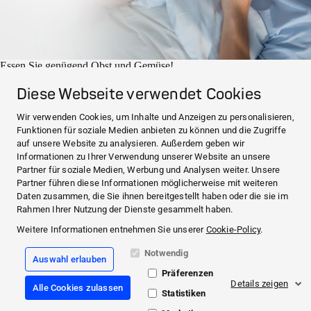
Essen Sie genügend Obst und Gemüse!
Achten Sie auf richtige Ernährung mit viel Obst und Gemüse. Ihr
Immunsystem benötigt sekundäre Pflanzenstoffe, Vitamine
Diese Webseite verwendet Cookies
und Spurenelemente.
ÜBER HARTMANN
Wir verwenden Cookies, um Inhalte und Anzeigen zu personalisieren,
HARTMANN Österreich
Funktionen für soziale Medien anbieten zu können und die Zugriffe
KONTAKT & MEHR
auf unsere Website zu analysieren. Außerdem geben wir
Medi.connect Login
Informationen zu Ihrer Verwendung unserer Website an unsere
Kontakt
Partner für soziale Medien, Werbung und Analysen weiter. Unsere
Häufig gestellte Fragen
Partner führen diese Informationen möglicherweise mit weiteren
ÜBER HARTMANN
Daten zusammen, die Sie ihnen bereitgestellt haben oder die sie im
KONTAKT & MEHR
Rahmen Ihrer Nutzung der Dienste gesammelt haben.
Weitere Informationen entnehmen Sie unserer
Cookie-Policy
.
Facebook
Notwendig
Auswahl erlauben
YouTube
Präferenzen
Details zeigen
Alle Cookies zulassen
Rechtliches
Statistiken
Datenschutz