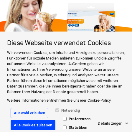
Diese Webseite verwendet Cookies
ÜBER HARTMANN
Wir verwenden Cookies, um Inhalte und Anzeigen zu personalisieren,
HARTMANN Österreich
Funktionen für soziale Medien anbieten zu können und die Zugriffe
KONTAKT & MEHR
auf unsere Website zu analysieren. Außerdem geben wir
Medi.connect Login
Informationen zu Ihrer Verwendung unserer Website an unsere
Kontakt
Partner für soziale Medien, Werbung und Analysen weiter. Unsere
Häufig gestellte Fragen
Partner führen diese Informationen möglicherweise mit weiteren
ÜBER HARTMANN
Daten zusammen, die Sie ihnen bereitgestellt haben oder die sie im
KONTAKT & MEHR
Rahmen Ihrer Nutzung der Dienste gesammelt haben.
Weitere Informationen entnehmen Sie unserer
Cookie-Policy
.
Facebook
Notwendig
Auswahl erlauben
YouTube
Präferenzen
Details zeigen
Alle Cookies zulassen
Rechtliches
Statistiken
Datenschutz