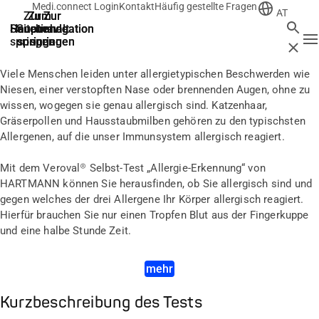
Medi.connect Login
Kontakt
Häufig gestellte Fragen
AT
Zur
Zum
Zum
Zur
Zur
Suche
Hauptnavigation
Hauptnavigation
Hauptinhalt
Seitenende
Suche
N
springen
springen
springen
springen
springen
Schließ
Viele Menschen leiden unter allergietypischen Beschwerden wie
Niesen, einer verstopften Nase oder brennenden Augen, ohne zu
wissen, wogegen sie genau allergisch sind. Katzenhaar,
Gräserpollen und Hausstaubmilben gehören zu den typischsten
Allergenen, auf die unser Immunsystem allergisch reagiert.
Mit dem Veroval® Selbst-Test „Allergie-Erkennung“ von
HARTMANN können Sie herausfinden, ob Sie allergisch sind und
gegen welches der drei Allergene Ihr Körper allergisch reagiert.
Hierfür brauchen Sie nur einen Tropfen Blut aus der Fingerkuppe
und eine halbe Stunde Zeit.
mehr
Kurzbeschreibung des Tests