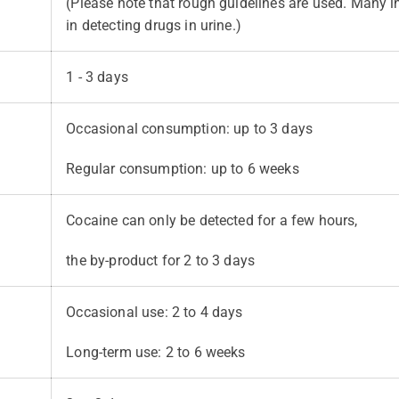
(Please note that rough guidelines are used. Many in
in detecting drugs in urine.)
1 - 3 days
Occasional consumption: up to 3 days
Regular consumption: up to 6 weeks
Cocaine can only be detected for a few hours,
the by-product for 2 to 3 days
Occasional use: 2 to 4 days
Long-term use: 2 to 6 weeks