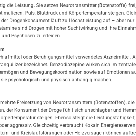
ig die Leistung. Sie setzen Neurotransmitter (Botenstoffe) frei
imulieren. Puls, Blutdruck und Körpertemperatur steigen. Glei
der Drogenkonsument läuft zu Höchstleistung auf – aber nur fü
etamine sind Drogen mit hoher Suchtwirkung und ihre Einnahme
t und Psychosen zu erleiden.
um
chlafmittel oder Beruhigungsmittel verwendetes Arzneimittel. 
ranquilizer bezeichnet. Benzodiazepine wirken sich im zentra
ermögen und Bewegungskoordination sowie auf Emotionen au
sie psychologisch und physisch abhängig machen.
rmehrte Freisetzung von Neurotransmittern (Botenstoffen), die
ren, der Konsument der Droge fühlt sich unschlagbar und He
rpertemperatur steigen. Ebenso steigt die Leistungsfähigkeit, a
der aggressiv. Gleichzeitig verbraucht Kokain Energiereserven
tem- und Kreislaufstörungen oder Herzversagen können auftret