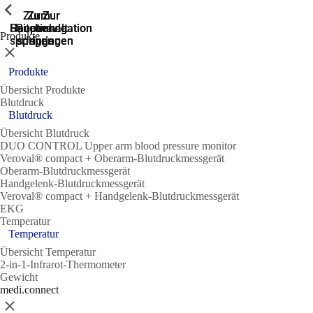
Zeige vorherige
Zeige vorherige
Zeige vorherige
Zeige vorherige
Zeige vorherige
Zeige vorherige
Zur
Zum
Zum
Zur
Zur
Hauptnavigation
Hauptnavigation
Hauptinhalt
Seitenende
Suche
Produkte
springen
springen
springen
springen
springen
Schließen
Produkte
Übersicht Produkte
Blutdruck
Blutdruck
Übersicht Blutdruck
DUO CONTROL Upper arm blood pressure monitor
Veroval® compact + Oberarm-Blutdruckmessgerät
Oberarm-Blutdruckmessgerät
Handgelenk-Blutdruckmessgerät
Veroval® compact + Handgelenk-Blutdruckmessgerät
EKG
Temperatur
Temperatur
Übersicht Temperatur
2-in-1-Infrarot-Thermometer
Gewicht
medi.connect
Schließen