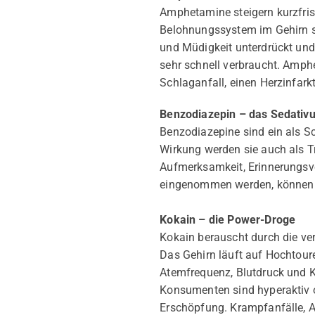
Amphetamine steigern kurzfrist
Belohnungssystem im Gehirn st
und Müdigkeit unterdrückt und 
sehr schnell verbraucht. Amph
Schlaganfall, einen Herzinfark
Benzodiazepin – das Sedativ
Benzodiazepine sind ein als S
Wirkung werden sie auch als T
Aufmerksamkeit, Erinnerungsv
eingenommen werden, können 
Kokain – die Power-Droge
Kokain berauscht durch die ve
Das Gehirn läuft auf Hochtou
Atemfrequenz, Blutdruck und Kö
Konsumenten sind hyperaktiv o
Erschöpfung. Krampfanfälle, A