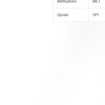
Methadone
MET
Opiate
OPI