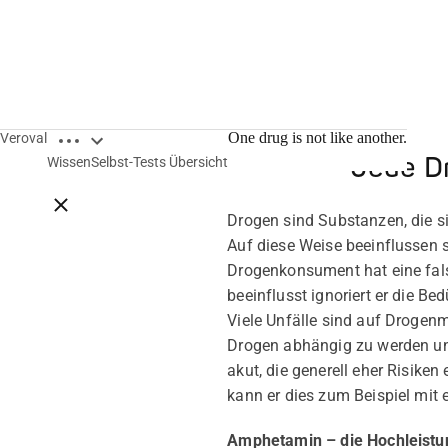
Breadcrumbs öffnen
One drug is not like another.
Veroval
Jede Dr
Wissen
Selbst-Tests Übersicht
Breadcrumbs schließen
Drogen sind Substanzen, die s
Auf diese Weise beeinflussen
Drogenkonsument hat eine falsc
beeinflusst ignoriert er die Be
Viele Unfälle sind auf Drogen
Drogen abhängig zu werden und
akut, die generell eher Risike
kann er dies zum Beispiel mit e
Amphetamin – die Hochleist