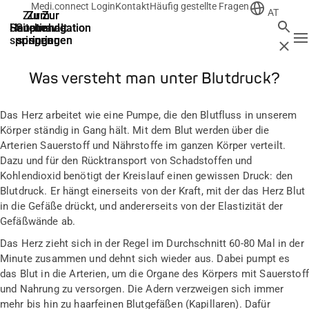
Medi.connect Login
Kontakt
Häufig gestellte Fragen
AT
Zur
Zum
Zum
Zur
Zur
Suche
Hauptnavigation
Hauptnavigation
Hauptinhalt
Seitenende
Suche
N
springen
springen
springen
springen
springen
Schließ
Was versteht man unter Blutdruck?
Das Herz arbeitet wie eine Pumpe, die den Blutfluss in unserem
Körper ständig in Gang hält. Mit dem Blut werden über die
Arterien Sauerstoff und Nährstoffe im ganzen Körper verteilt.
Dazu und für den Rücktransport von Schadstoffen und
Kohlendioxid benötigt der Kreislauf einen gewissen Druck: den
Blutdruck. Er hängt einerseits von der Kraft, mit der das Herz Blut
in die Gefäße drückt, und andererseits von der Elastizität der
Gefäßwände ab.
Das Herz zieht sich in der Regel im Durchschnitt 60-80 Mal in der
Minute zusammen und dehnt sich wieder aus. Dabei pumpt es
das Blut in die Arterien, um die Organe des Körpers mit Sauerstoff
und Nahrung zu versorgen. Die Adern verzweigen sich immer
mehr bis hin zu haarfeinen Blutgefäßen (Kapillaren). Dafür