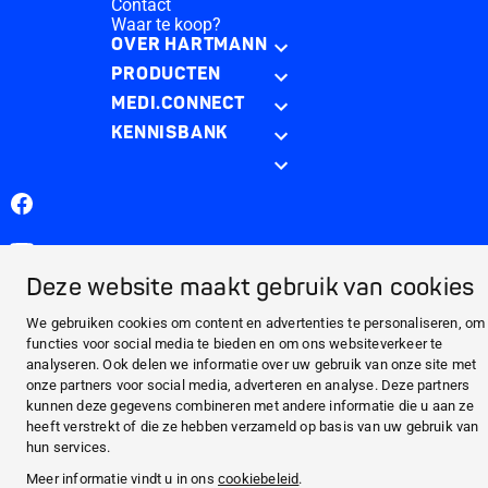
Contact
Waar te koop?
OVER HARTMANN
PRODUCTEN
MEDI.CONNECT
KENNISBANK
Facebook
YouTube
Deze website maakt gebruik van cookies
Juridisch
Cookiebeleid
We gebruiken cookies om content en advertenties te personaliseren, om
Privacyverklaring
functies voor social media te bieden en om ons websiteverkeer te
Algemene voorwaarden
analyseren. Ook delen we informatie over uw gebruik van onze site met
© 2026 PAUL HARTMANN BV · Nederland
onze partners voor social media, adverteren en analyse. Deze partners
· Helps. Cares. Protects.
kunnen deze gegevens combineren met andere informatie die u aan ze
heeft verstrekt of die ze hebben verzameld op basis van uw gebruik van
hun services.
Meer informatie vindt u in ons
cookiebeleid
.