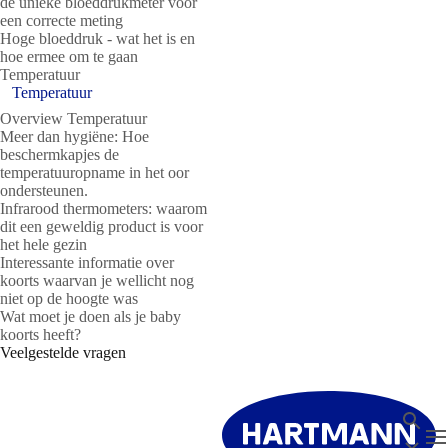
de unieke bloeddrukmeter voor
een correcte meting
Hoge bloeddruk - wat het is en
hoe ermee om te gaan
Temperatuur
Temperatuur
Overview Temperatuur
Meer dan hygiëne: Hoe
beschermkapjes de
temperatuuropname in het oor
ondersteunen.
Infrarood thermometers: waarom
dit een geweldig product is voor
het hele gezin
Interessante informatie over
koorts waarvan je wellicht nog
niet op de hoogte was
Wat moet je doen als je baby
koorts heeft?
Veelgestelde vragen
Zoeken
T
Sluit