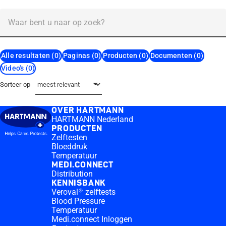
Alle resultaten (0)
Paginas (0)
Producten (0)
Documenten (0)
Video's (0)
Sorteer op
OVER HARTMANN
HARTMANN Nederland
PRODUCTEN
Zelftesten
Bloeddruk
Temperatuur
MEDI.CONNECT
Distribution
KENNISBANK
Veroval® zelftests
Blood Pressure
Temperatuur
Medi.connect Inloggen