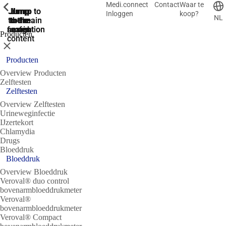
Medi.connect
Contact
Waar te
ShowPrevious
ShowPrevious
ShowPrevious
ShowPrevious
ShowPrevious
ShowPrevious
ShowPrevious
ShowPrevious
ShowPrevious
Jump
Jump
Jump
Jump to
Jump to
Inloggen
koop?
NL
to the
to the
the main
the main
to the
search
navigation
navigation
footer
main
Producten
content
Sluit
Producten
Overview Producten
Zelftesten
Zelftesten
Overview Zelftesten
Urineweginfectie
IJzertekort
Chlamydia
Drugs
Bloeddruk
Bloeddruk
Overview Bloeddruk
Veroval® duo control
bovenarmbloeddrukmeter
Veroval®
bovenarmbloeddrukmeter
Veroval® Compact